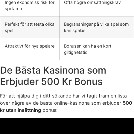
Ingen ekonomisk risk för
Ofta högre omsättningskrav
spelaren
Perfekt för att testa olika
Begränsningar på vilka spel som
spel
kan spelas
Attraktivt för nya spelare
Bonusen kan ha en kort
giltighetstid
De Bästa Kasinona som
Erbjuder 500 Kr Bonus
För att hjälpa dig i ditt sökande har vi tagit fram en lista
över några av de bästa online-kasinona som erbjuder
500
kr utan insättning
bonus: