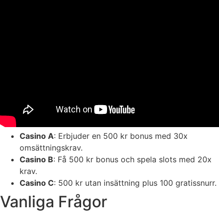
Casino A
: Erbjuder en 500 kr bonus med 30x
omsättningskrav.
Casino B
: Få 500 kr bonus och spela slots med 20x
krav.
Casino C
: 500 kr utan insättning plus 100 gratissnurr.
Vanliga Frågor