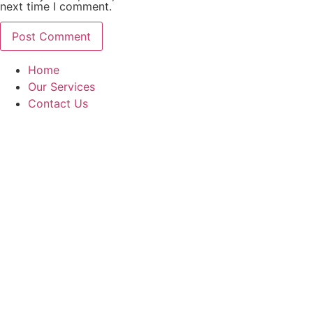
next time I comment.
Home
Our Services
Contact Us