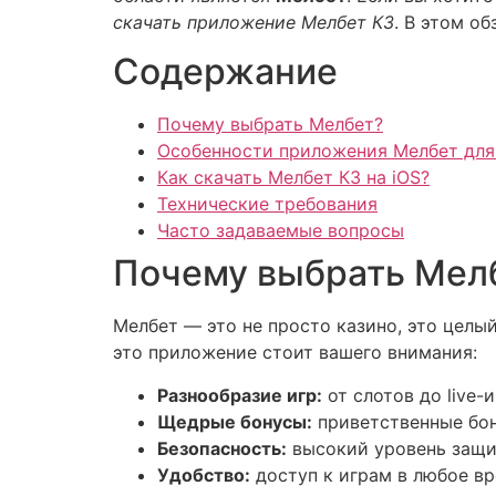
скачать приложение Мелбет КЗ
. В этом о
Содержание
Почему выбрать Мелбет?
Особенности приложения Мелбет для
Как скачать Мелбет КЗ на iOS?
Технические требования
Часто задаваемые вопросы
Почему выбрать Мел
Мелбет — это не просто казино, это целы
это приложение стоит вашего внимания:
Разнообразие игр:
от слотов до live-
Щедрые бонусы:
приветственные бон
Безопасность:
высокий уровень защит
Удобство:
доступ к играм в любое вр