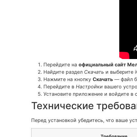
Перейдите на
официальный сайт Ме
Найдите раздел
Скачать
и выберите i
Нажмите на кнопку
Скачать
— файл б
Перейдите в
Настройки
вашего устро
Установите приложение и войдите в с
Технические требова
Перед установкой убедитесь, что ваше у
Требование