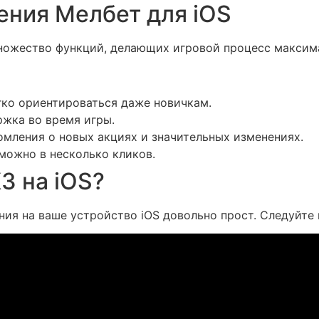
ния Мелбет для iOS
множество функций, делающих игровой процесс макси
ко ориентироваться даже новичкам.
жка во время игры.
мления о новых акциях и значительных изменениях.
можно в несколько кликов.
З на iOS?
ния на ваше устройство iOS довольно прост. Следуйте