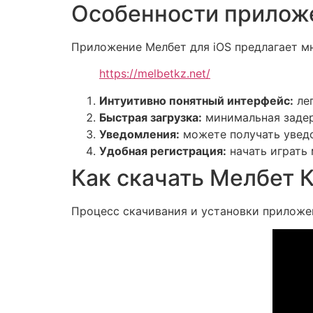
Особенности приложе
Приложение Мелбет для iOS предлагает 
https://melbetkz.net/
Интуитивно понятный интерфейс:
лег
Быстрая загрузка:
минимальная задер
Уведомления:
можете получать уведо
Удобная регистрация:
начать играть 
Как скачать Мелбет К
Процесс скачивания и установки приложе