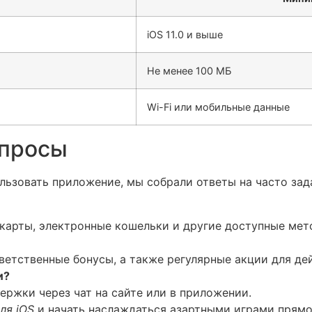
iOS 11.0 и выше
Не менее 100 МБ
Wi-Fi или мобильные данные
опросы
льзовать приложение, мы собрали ответы на часто за
карты, электронные кошельки и другие доступные мет
ветственные бонусы, а также регулярные акции для д
и?
ержки через чат на сайте или в приложении.
ля iOS
и начать наслаждаться азартными играми прямо 