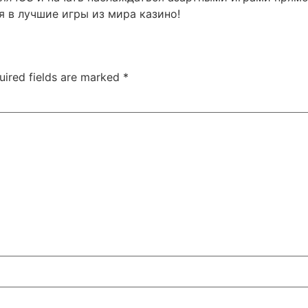
я в лучшие игры из мира казино!
uired fields are marked
*