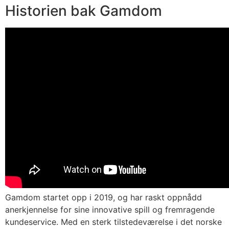
Historien bak Gamdom
Gamdom startet opp i 2019, og har raskt oppnådd
anerkjennelse for sine innovative spill og fremragende
kundeservice. Med en sterk tilstedeværelse i det norske