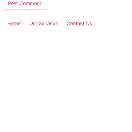
Home
Our Services
Contact Us