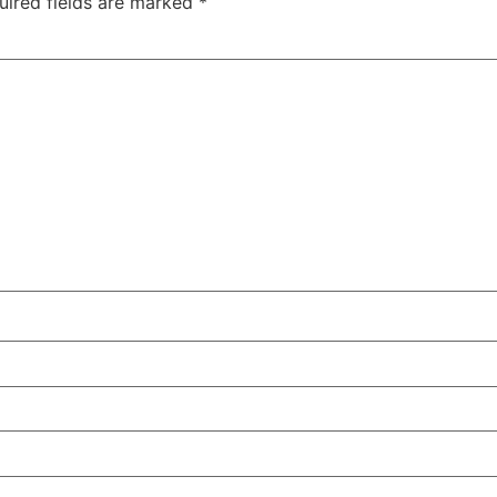
uired fields are marked
*