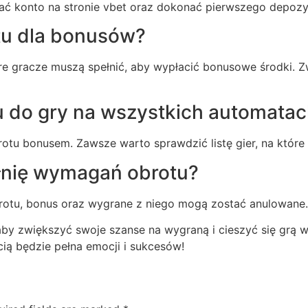
ać konto na stronie vbet oraz dokonać pierwszego depozyt
tu dla bonusów?
e gracze muszą spełnić, aby wypłacić bonusowe środki. Z
do gry na wszystkich automata
brotu bonusem. Zawsze warto sprawdzić listę gier, na któ
pełnię wymagań obrotu?
otu, bonus oraz wygrane z niego mogą zostać anulowane.
by zwiększyć swoje szanse na wygraną i cieszyć się grą w
ią będzie pełna emocji i sukcesów!