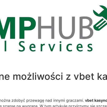
zne możliwości z vbet 
 można zdobyć przewagę nad innymi graczami.
vbet kasyn
e szanse na wygraną. W tym artykule przyjrzymy się szczeg