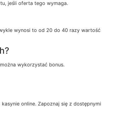
u, jeśli oferta tego wymaga.
wykle wynosi to od 20 do 40 razy wartość
ch?
re można wykorzystać bonus.
 kasynie online. Zapoznaj się z dostępnymi