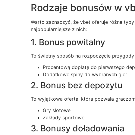
Rodzaje bonusów w vb
Warto zaznaczyć, że vbet oferuje różne typ
najpopularniejsze z nich:
1. Bonus powitalny
To świetny sposób na rozpoczęcie przygody 
Procentową dopłatę do pierwszego de
Dodatkowe spiny do wybranych gier
2. Bonus bez depozytu
To wyjątkowa oferta, która pozwala graczom
Gry slotowe
Zakłady sportowe
3. Bonusy doładowania