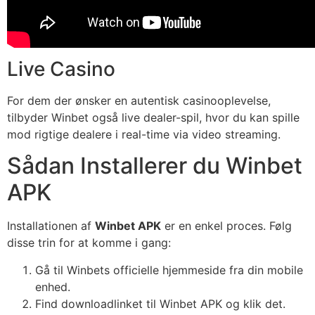
Live Casino
For dem der ønsker en autentisk casinooplevelse,
tilbyder Winbet også live dealer-spil, hvor du kan spille
mod rigtige dealere i real-time via video streaming.
Sådan Installerer du Winbet
APK
Installationen af
Winbet APK
er en enkel proces. Følg
disse trin for at komme i gang:
Gå til Winbets officielle hjemmeside fra din mobile
enhed.
Find downloadlinket til Winbet APK og klik det.