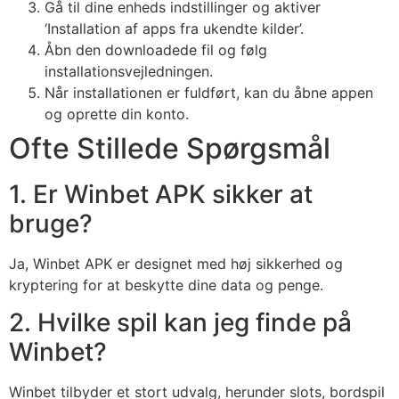
Gå til dine enheds indstillinger og aktiver
‘Installation af apps fra ukendte kilder’.
Åbn den downloadede fil og følg
installationsvejledningen.
Når installationen er fuldført, kan du åbne appen
og oprette din konto.
Ofte Stillede Spørgsmål
1. Er Winbet APK sikker at
bruge?
Ja, Winbet APK er designet med høj sikkerhed og
kryptering for at beskytte dine data og penge.
2. Hvilke spil kan jeg finde på
Winbet?
Winbet tilbyder et stort udvalg, herunder slots, bordspil