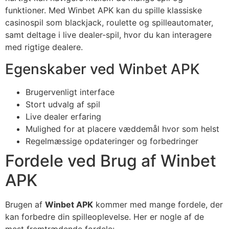
funktioner. Med Winbet APK kan du spille klassiske
casinospil som blackjack, roulette og spilleautomater,
samt deltage i live dealer-spil, hvor du kan interagere
med rigtige dealere.
Egenskaber ved Winbet APK
Brugervenligt interface
Stort udvalg af spil
Live dealer erfaring
Mulighed for at placere væddemål hvor som helst
Regelmæssige opdateringer og forbedringer
Fordele ved Brug af Winbet
APK
Brugen af
Winbet APK
kommer med mange fordele, der
kan forbedre din spilleoplevelse. Her er nogle af de
mest fremtrædende fordele: