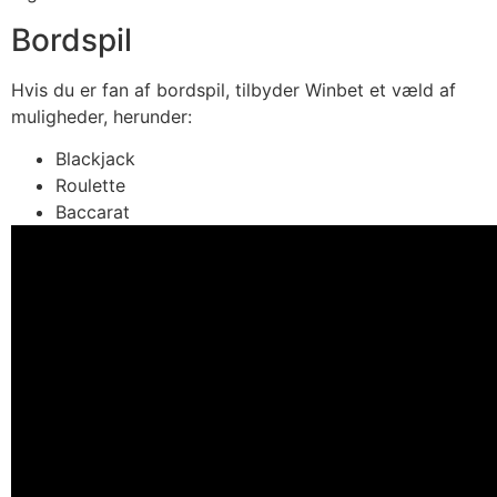
Bordspil
Hvis du er fan af bordspil, tilbyder Winbet et væld af
muligheder, herunder:
Blackjack
Roulette
Baccarat