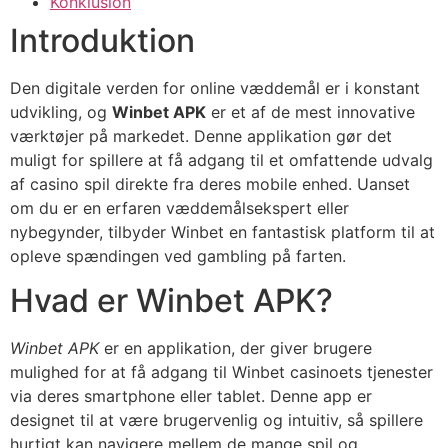
Konklusion
Introduktion
Den digitale verden for online væddemål er i konstant
udvikling, og
Winbet APK
er et af de mest innovative
værktøjer på markedet. Denne applikation gør det
muligt for spillere at få adgang til et omfattende udvalg
af casino spil direkte fra deres mobile enhed. Uanset
om du er en erfaren væddemålsekspert eller
nybegynder, tilbyder Winbet en fantastisk platform til at
opleve spændingen ved gambling på farten.
Hvad er Winbet APK?
Winbet APK
er en applikation, der giver brugere
mulighed for at få adgang til Winbet casinoets tjenester
via deres smartphone eller tablet. Denne app er
designet til at være brugervenlig og intuitiv, så spillere
hurtigt kan navigere mellem de mange spil og