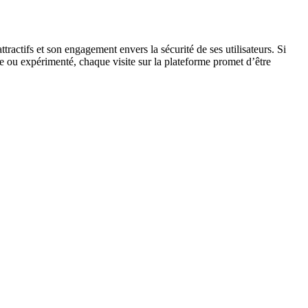
ctifs et son engagement envers la sécurité de ses utilisateurs. Si
e ou expérimenté, chaque visite sur la plateforme promet d’être