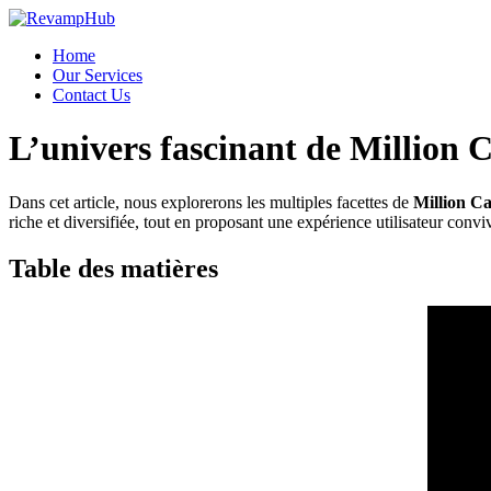
Skip
to
Home
content
Our Services
Contact Us
L’univers fascinant de Million 
Dans cet article, nous explorerons les multiples facettes de
Million C
riche et diversifiée, tout en proposant une expérience utilisateur convi
Table des matières