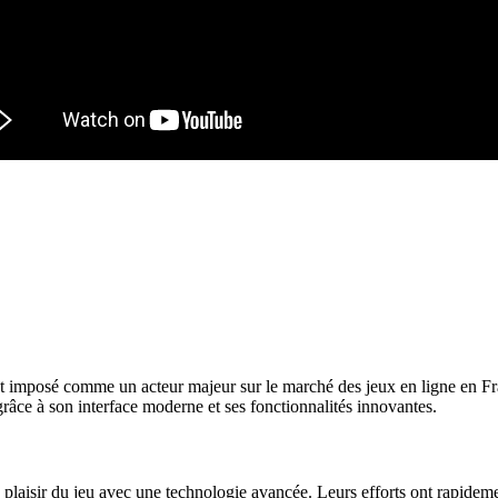
 imposé comme un acteur majeur sur le marché des jeux en ligne en Franc
grâce à son interface moderne et ses fonctionnalités innovantes.
plaisir du jeu avec une technologie avancée. Leurs efforts ont rapidemen