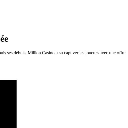
lée
puis ses débuts, Million Casino a su captiver les joueurs avec une offre