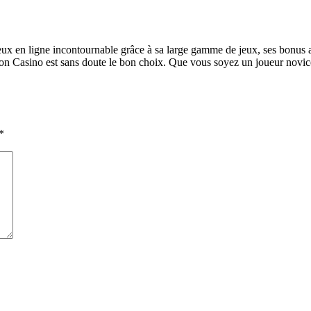
en ligne incontournable grâce à sa large gamme de jeux, ses bonus attra
ion Casino est sans doute le bon choix. Que vous soyez un joueur novic
*