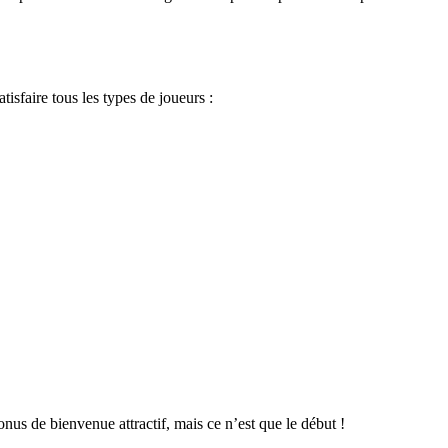
isfaire tous les types de joueurs :
nus de bienvenue attractif, mais ce n’est que le début !