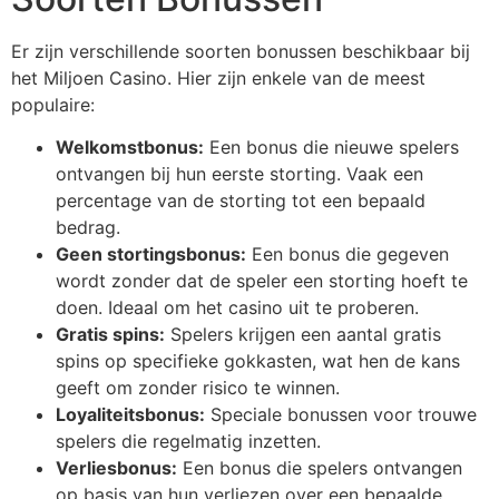
Er zijn verschillende soorten bonussen beschikbaar bij
het Miljoen Casino. Hier zijn enkele van de meest
populaire:
Welkomstbonus:
Een bonus die nieuwe spelers
ontvangen bij hun eerste storting. Vaak een
percentage van de storting tot een bepaald
bedrag.
Geen stortingsbonus:
Een bonus die gegeven
wordt zonder dat de speler een storting hoeft te
doen. Ideaal om het casino uit te proberen.
Gratis spins:
Spelers krijgen een aantal gratis
spins op specifieke gokkasten, wat hen de kans
geeft om zonder risico te winnen.
Loyaliteitsbonus:
Speciale bonussen voor trouwe
spelers die regelmatig inzetten.
Verliesbonus:
Een bonus die spelers ontvangen
op basis van hun verliezen over een bepaalde