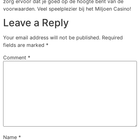
zorg ervoor dat je goed op de hoogte bent van de
voorwaarden. Veel speelplezier bij het Miljoen Casino!
Leave a Reply
Your email address will not be published.
Required
fields are marked
*
Comment
*
Name
*