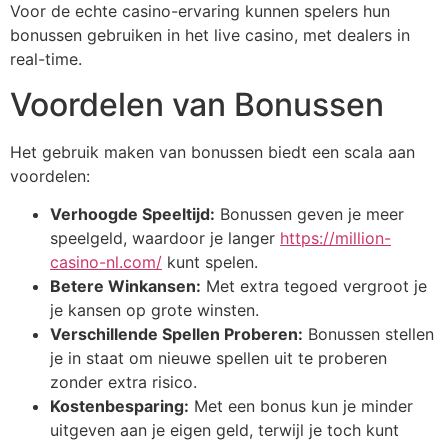
Voor de echte casino-ervaring kunnen spelers hun
bonussen gebruiken in het live casino, met dealers in
real-time.
Voordelen van Bonussen
Het gebruik maken van bonussen biedt een scala aan
voordelen:
Verhoogde Speeltijd:
Bonussen geven je meer
speelgeld, waardoor je langer
https://million-
casino-nl.com/
kunt spelen.
Betere Winkansen:
Met extra tegoed vergroot je
je kansen op grote winsten.
Verschillende Spellen Proberen:
Bonussen stellen
je in staat om nieuwe spellen uit te proberen
zonder extra risico.
Kostenbesparing:
Met een bonus kun je minder
uitgeven aan je eigen geld, terwijl je toch kunt