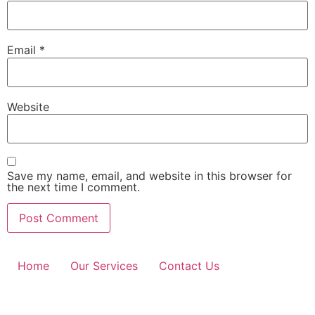
Email
*
Website
Save my name, email, and website in this browser for
the next time I comment.
Home
Our Services
Contact Us