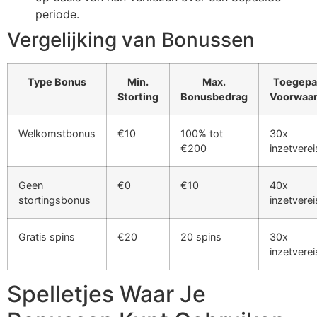
periode.
Vergelijking van Bonussen
Type Bonus
Min.
Max.
Toegepa
Storting
Bonusbedrag
Voorwaa
Welkomstbonus
€10
100% tot
30x
€200
inzetverei
Geen
€0
€10
40x
stortingsbonus
inzetverei
Gratis spins
€20
20 spins
30x
inzetverei
Spelletjes Waar Je