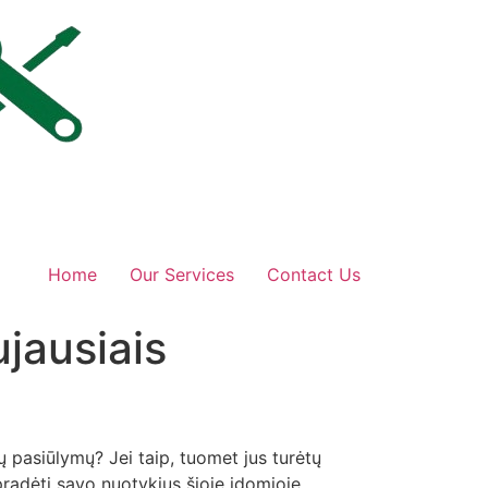
Home
Our Services
Contact Us
jausiais
ų pasiūlymų? Jei taip, tuomet jus turėtų
pradėti savo nuotykius šioje įdomioje