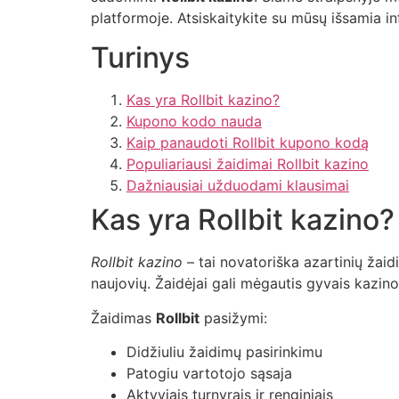
platformoje. Atsiskaitykite su mūsų išsamia i
Turinys
Kas yra Rollbit kazino?
Kupono kodo nauda
Kaip panaudoti Rollbit kupono kodą
Populiariausi žaidimai Rollbit kazino
Dažniausiai užduodami klausimai
Kas yra Rollbit kazino?
Rollbit kazino
– tai novatoriška azartinių žaid
naujovių. Žaidėjai gali mėgautis gyvais kazino
Žaidimas
Rollbit
pasižymi:
Didžiuliu žaidimų pasirinkimu
Patogiu vartotojo sąsaja
Aktyviais turnyrais ir renginiais