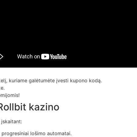
ukelį, kuriame galėtumėte įvesti kupono kodą.
te.
emijomis!
Rollbit kazino
įskaitant:
ir progresiniai lošimo automatai.