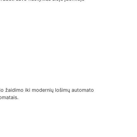
inio žaidimo iki modernių lošimų automato
tomatais.