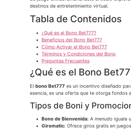
destinos de entretenimiento virtual.
Tabla de Contenidos
¿Qué es el Bono Bet777?
Beneficios del Bono Bet777
Cómo Activar el Bono Bet777
Términos y Condiciones del Bono
Preguntas Frecuentes
¿Qué es el Bono Bet7
El
bono Bet777
es un incentivo diseñado para
esencia, es una oferta que te otorga fondos a
Tipos de Boni y Promocio
Bono de Bienvenida:
A menudo iguala un
Giromatic:
Ofrece giros gratis en juegos