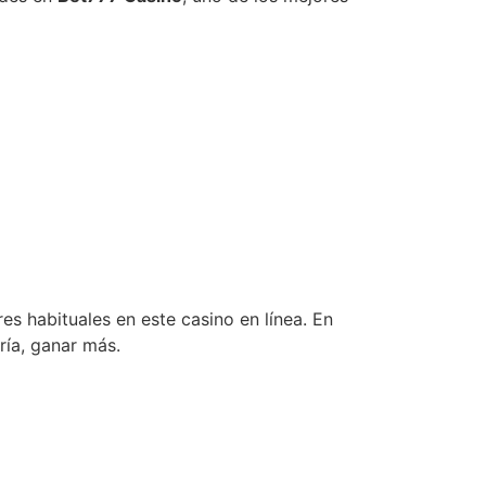
s habituales en este casino en línea. En
ría, ganar más.