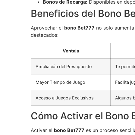
Bonos de Recarga:
Disponibles en depós
Beneficios del Bono B
Aprovechar el
bono Bet777
no solo aumenta t
destacados:
Ventaja
Ampliación del Presupuesto
Te permit
Mayor Tiempo de Juego
Facilita j
Acceso a Juegos Exclusivos
Algunos b
Cómo Activar el Bono
Activar el
bono Bet777
es un proceso sencill