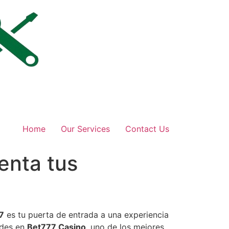
Home
Our Services
Contact Us
enta tus
7
es tu puerta de entrada a una experiencia
ades en
Bet777 Casino
, uno de los mejores