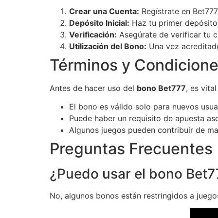
Crear una Cuenta:
Regístrate en Bet777 
Depósito Inicial:
Haz tu primer depósito,
Verificación:
Asegúrate de verificar tu 
Utilización del Bono:
Una vez acreditado
Términos y Condicione
Antes de hacer uso del
bono Bet777
, es vit
El bono es válido solo para nuevos usua
Puede haber un requisito de apuesta asoc
Algunos juegos pueden contribuir de man
Preguntas Frecuentes
¿Puedo usar el bono Bet7
No, algunos bonos están restringidos a juego