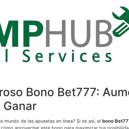
roso Bono Bet777: Aum
 Ganar
e mundo de las apuestas en línea? Si es así, el
bono Bet77
ra cómo aprovechar este bono para maximizar tus posibilid