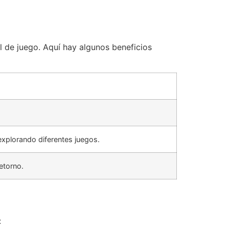
l de juego. Aquí hay algunos beneficios
xplorando diferentes juegos.
etorno.
: