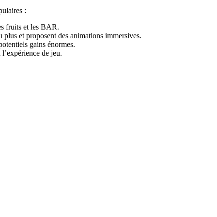
ulaires :
s fruits et les BAR.
 plus et proposent des animations immersives.
otentiels gains énormes.
 l’expérience de jeu.