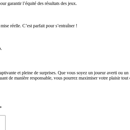
r garantir l’équité des résultats des jeux.
se réelle. C’est parfait pour s’entraîner !
o.
aptivante et pleine de surprises. Que vous soyez un joueur averti ou u
n jouant de manière responsable, vous pourrez maximiser votre plaisir tou
*