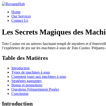
Skip
to
Home
content
Our Services
Contact Us
Les Secrets Magiques des Machi
Toto Casino est un univers fascinant rempli de mystères et d’émerveil
l’expérience de jeu sur les
machines à sous de Toto Casino
. Préparez
Table des Matières
Introduction
Types de machines à sous
Comment jouer aux machines à sous
Stratégies gagnantes
Bonus et promotions
Questions Fréquemment Posées
Conclusion
Introduction