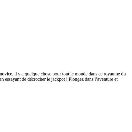
n novice, il y a quelque chose pour tout le monde dans ce royaume du
t en essayant de décrocher le jackpot ! Plongez dans l’aventure et