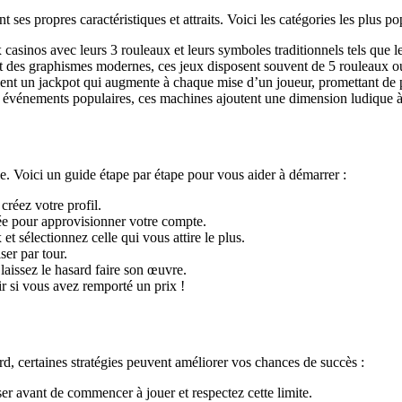
es propres caractéristiques et attraits. Voici les catégories les plus pop
asinos avec leurs 3 rouleaux et leurs symboles traditionnels tels que le
 des graphismes modernes, ces jeux disposent souvent de 5 rouleaux ou
nt un jackpot qui augmente à chaque mise d’un joueur, promettant de p
u événements populaires, ces machines ajoutent une dimension ludique à
. Voici un guide étape par étape pour vous aider à démarrer :
créez votre profil.
e pour approvisionner votre compte.
et sélectionnez celle qui vous attire le plus.
er par tour.
laissez le hasard faire son œuvre.
r si vous avez remporté un prix !
rd, certaines stratégies peuvent améliorer vos chances de succès :
r avant de commencer à jouer et respectez cette limite.