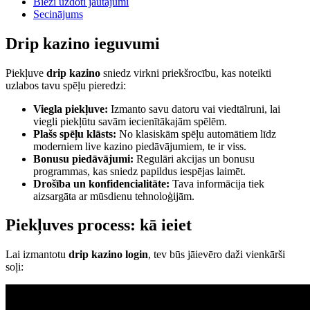
Bieži uzdoti jautājumi
Secinājums
Drip kazino ieguvumi
Piekļuve
drip kazino
sniedz virkni priekšrocību, kas noteikti
uzlabos tavu spēļu pieredzi:
Viegla piekļuve:
Izmanto savu datoru vai viedtālruni, lai
viegli piekļūtu savām iecienītākajām spēlēm.
Plašs spēļu klāsts:
No klasiskām spēļu automātiem līdz
moderniem live kazino piedāvājumiem, te ir viss.
Bonusu piedāvājumi:
Regulāri akcijas un bonusu
programmas, kas sniedz papildus iespējas laimēt.
Drošība un konfidencialitāte:
Tava informācija tiek
aizsargāta ar mūsdienu tehnoloģijām.
Piekļuves process: kā ieiet
Lai izmantotu
drip kazino login
, tev būs jāievēro daži vienkārši
soļi: