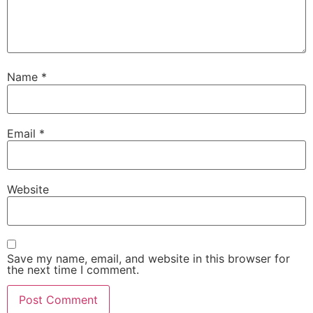
Name
*
Email
*
Website
Save my name, email, and website in this browser for
the next time I comment.