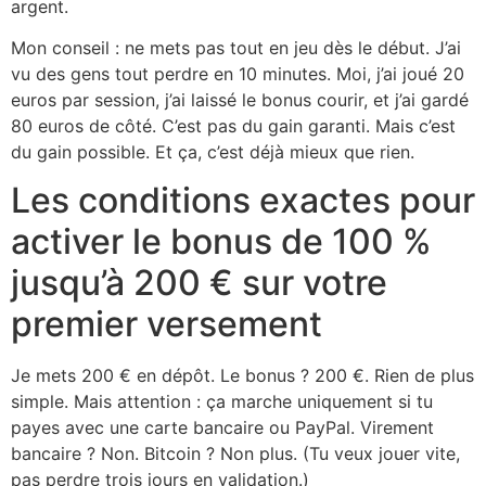
argent.
Mon conseil : ne mets pas tout en jeu dès le début. J’ai
vu des gens tout perdre en 10 minutes. Moi, j’ai joué 20
euros par session, j’ai laissé le bonus courir, et j’ai gardé
80 euros de côté. C’est pas du gain garanti. Mais c’est
du gain possible. Et ça, c’est déjà mieux que rien.
Les conditions exactes pour
activer le bonus de 100 %
jusqu’à 200 € sur votre
premier versement
Je mets 200 € en dépôt. Le bonus ? 200 €. Rien de plus
simple. Mais attention : ça marche uniquement si tu
payes avec une carte bancaire ou PayPal. Virement
bancaire ? Non. Bitcoin ? Non plus. (Tu veux jouer vite,
pas perdre trois jours en validation.)