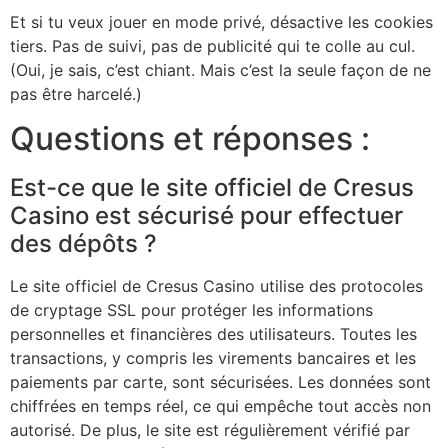
Et si tu veux jouer en mode privé, désactive les cookies
tiers. Pas de suivi, pas de publicité qui te colle au cul.
(Oui, je sais, c’est chiant. Mais c’est la seule façon de ne
pas être harcelé.)
Questions et réponses :
Est-ce que le site officiel de Cresus
Casino est sécurisé pour effectuer
des dépôts ?
Le site officiel de Cresus Casino utilise des protocoles
de cryptage SSL pour protéger les informations
personnelles et financières des utilisateurs. Toutes les
transactions, y compris les virements bancaires et les
paiements par carte, sont sécurisées. Les données sont
chiffrées en temps réel, ce qui empêche tout accès non
autorisé. De plus, le site est régulièrement vérifié par