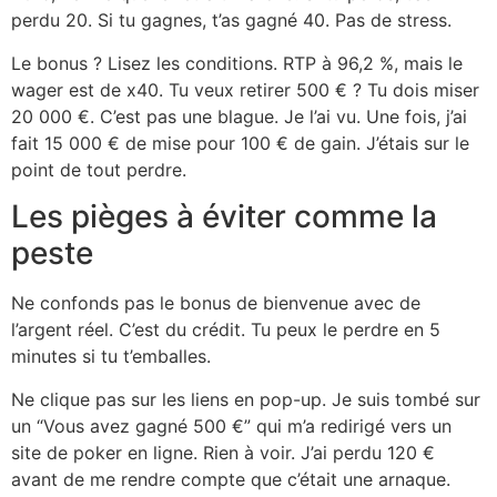
perdu 20. Si tu gagnes, t’as gagné 40. Pas de stress.
Le bonus ? Lisez les conditions. RTP à 96,2 %, mais le
wager est de x40. Tu veux retirer 500 € ? Tu dois miser
20 000 €. C’est pas une blague. Je l’ai vu. Une fois, j’ai
fait 15 000 € de mise pour 100 € de gain. J’étais sur le
point de tout perdre.
Les pièges à éviter comme la
peste
Ne confonds pas le bonus de bienvenue avec de
l’argent réel. C’est du crédit. Tu peux le perdre en 5
minutes si tu t’emballes.
Ne clique pas sur les liens en pop-up. Je suis tombé sur
un “Vous avez gagné 500 €” qui m’a redirigé vers un
site de poker en ligne. Rien à voir. J’ai perdu 120 €
avant de me rendre compte que c’était une arnaque.