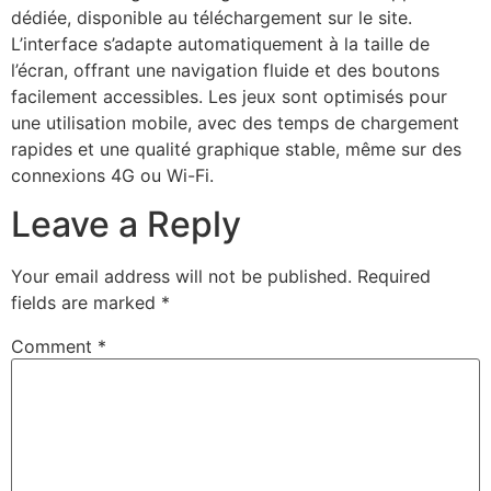
dédiée, disponible au téléchargement sur le site.
L’interface s’adapte automatiquement à la taille de
l’écran, offrant une navigation fluide et des boutons
facilement accessibles. Les jeux sont optimisés pour
une utilisation mobile, avec des temps de chargement
rapides et une qualité graphique stable, même sur des
connexions 4G ou Wi-Fi.
Leave a Reply
Your email address will not be published.
Required
fields are marked
*
Comment
*