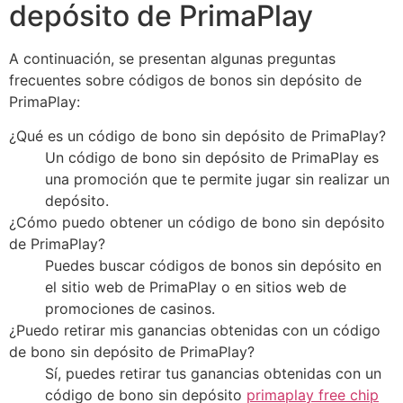
depósito de PrimaPlay
A continuación, se presentan algunas preguntas
frecuentes sobre códigos de bonos sin depósito de
PrimaPlay:
¿Qué es un código de bono sin depósito de PrimaPlay?
Un código de bono sin depósito de PrimaPlay es
una promoción que te permite jugar sin realizar un
depósito.
¿Cómo puedo obtener un código de bono sin depósito
de PrimaPlay?
Puedes buscar códigos de bonos sin depósito en
el sitio web de PrimaPlay o en sitios web de
promociones de casinos.
¿Puedo retirar mis ganancias obtenidas con un código
de bono sin depósito de PrimaPlay?
Sí, puedes retirar tus ganancias obtenidas con un
código de bono sin depósito
primaplay free chip