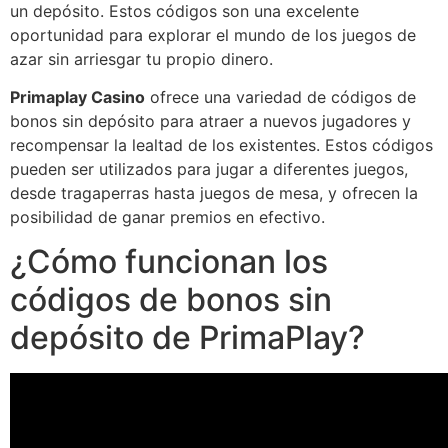
un depósito. Estos códigos son una excelente
oportunidad para explorar el mundo de los juegos de
azar sin arriesgar tu propio dinero.
Primaplay Casino
ofrece una variedad de códigos de
bonos sin depósito para atraer a nuevos jugadores y
recompensar la lealtad de los existentes. Estos códigos
pueden ser utilizados para jugar a diferentes juegos,
desde tragaperras hasta juegos de mesa, y ofrecen la
posibilidad de ganar premios en efectivo.
¿Cómo funcionan los
códigos de bonos sin
depósito de PrimaPlay?