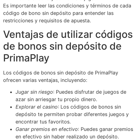
Es importante leer las condiciones y términos de cada
código de bono sin depósito para entender las
restricciones y requisitos de apuesta.
Ventajas de utilizar códigos
de bonos sin depósito de
PrimaPlay
Los códigos de bonos sin depósito de PrimaPlay
ofrecen varias ventajas, incluyendo:
Jugar sin riesgo
: Puedes disfrutar de juegos de
azar sin arriesgar tu propio dinero.
Explorar el casino
: Los códigos de bonos sin
depósito te permiten probar diferentes juegos y
encontrar tus favoritos.
Ganar premios en efectivo
: Puedes ganar premios
en efectivo sin haber realizado un depósito.