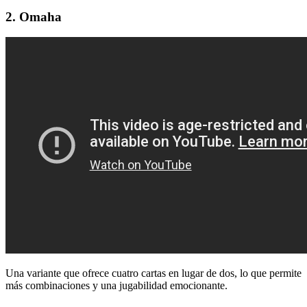
2. Omaha
Una variante que ofrece cuatro cartas en lugar de dos, lo que permite
más combinaciones y una jugabilidad emocionante.