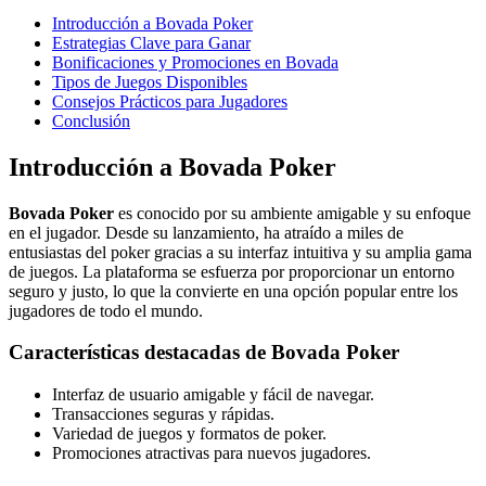
Introducción a Bovada Poker
Estrategias Clave para Ganar
Bonificaciones y Promociones en Bovada
Tipos de Juegos Disponibles
Consejos Prácticos para Jugadores
Conclusión
Introducción a Bovada Poker
Bovada Poker
es conocido por su ambiente amigable y su enfoque
en el jugador. Desde su lanzamiento, ha atraído a miles de
entusiastas del poker gracias a su interfaz intuitiva y su amplia gama
de juegos. La plataforma se esfuerza por proporcionar un entorno
seguro y justo, lo que la convierte en una opción popular entre los
jugadores de todo el mundo.
Características destacadas de Bovada Poker
Interfaz de usuario amigable y fácil de navegar.
Transacciones seguras y rápidas.
Variedad de juegos y formatos de poker.
Promociones atractivas para nuevos jugadores.