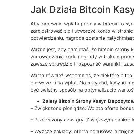
Jak Działa Bitcoin Ka
Aby zapewnić wpłata premia w bitcoin kasyn
zarejestrować się i utworzyć konto w stronie
potwierdzeniu, nagroda zostanie natychmiast
Ważne jest, aby pamiętać, że bitcoin stron
wprowadzenia kodu nagrody w trakcie proces
zawsze sprawdzić i rozpoznać warunki i zas
Warto również wspomnieć, że niektóre bitcoi
pierwsze kilka wpłat. Na przykład, kasyno m
być świetny sposób na optymalizację wartoś
Zalety Bitcoin Strony Kasyn Depozyto
– Zwiększone pieniądze: Wpłata oferta bonu
– Przedłużony czas gry: Z większym bankroll
– Wyższe zakłady: oferta bonusowa pienięd