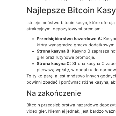
Najlepsze Bitcoin Kas
Istnieje mnóstwo bitcoin kasyn, które oferuj
atrakcyjnymi depozytowymi premiami:
Przedsiębiorstwo hazardowe A:
Kasyno
który wynagradza graczy dodatkowymi 
Strona kasyna B:
Kasyno B zaprasza no
gier oraz rutynowe promocje.
Strona kasyna C:
Strona kasyna C zapew
pierwszą wpłatę, w dodatku do darmow
To tylko parę, a jest mnóstwo innych godny
powinni zbadać i porównać różne kasyna, ab
Na zakończenie
Bitcoin przedsiębiorstwa hazardowe depozyt
video gier. Niemniej jednak, jest bardzo wa