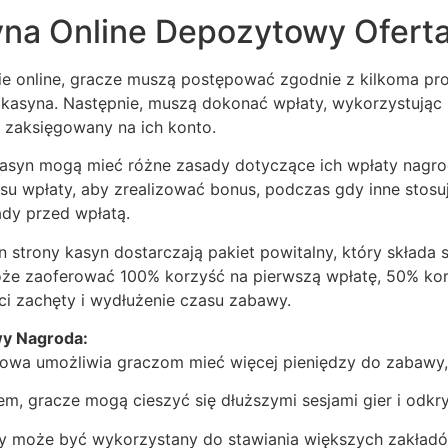
syna Online Depozytowy Ofer
ie online, gracze muszą postępować zgodnie z kilkoma pro
 kasyna. Następnie, muszą dokonać wpłaty, wykorzystując b
 zaksięgowany na ich konto.
y kasyn mogą mieć różne zasady dotyczące ich wpłaty nagr
u wpłaty, aby zrealizować bonus, podczas gdy inne stosu
ady przed wpłatą.
n strony kasyn dostarczają pakiet powitalny, który składa
oże zaoferować 100% korzyść na pierwszą wpłatę, 50% korz
ci zachęty i wydłużenie czasu zabawy.
wy Nagroda:
sowa umożliwia graczom mieć więcej pieniędzy do zabawy, 
em, gracze mogą cieszyć się dłuższymi sesjami gier i odkr
zy może być wykorzystany do stawiania większych zakła