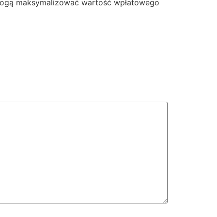
 mogą maksymalizować wartość wpłatowego