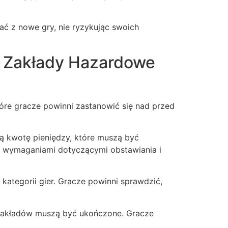
ć z nowe gry, nie ryzykując swoich
n Zakłady Hazardowe
tóre gracze powinni zastanowić się nad przed
ą kwotę pieniędzy, które muszą być
ć wymaganiami dotyczącymi obstawiania i
kategorii gier. Gracze powinni sprawdzić,
zakładów muszą być ukończone. Gracze