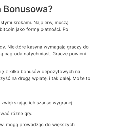
ta Bonusowa?
stymi krokami. Najpierw, muszą
itcoin jako formę płatności. Po
ody. Niektóre kasyna wymagają graczy do
ją nagroda natychmiast. Gracze powinni
 się z kilka bonusów depozytowych na
yść na drugą wpłatę, i tak dalej. Może to
zwiększając ich szanse wygranej.
ywać różne gry.
dów, mogą prowadząc do większych