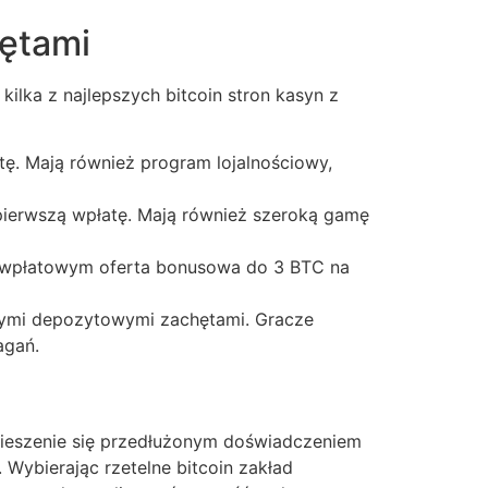
hętami
ilka z najlepszych bitcoin stron kasyn z
ę. Mają również program lojalnościowy,
erwszą wpłatę. Mają również szeroką gamę
% wpłatowym oferta bonusowa do 3 BTC na
jnymi depozytowymi zachętami. Gracze
agań.
cieszenie się przedłużonym doświadczeniem
 Wybierając rzetelne bitcoin zakład