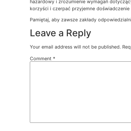
hazardowy i zrozumienie wymagań dotycząc
korzyści i czerpać przyjemne doświadczenie 
Pamiętaj, aby zawsze zakłady odpowiedzialn
Leave a Reply
Your email address will not be published.
Req
Comment
*