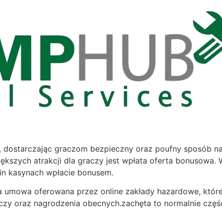
wy, dostarczając graczom bezpieczny oraz poufny sposób na
jwiększych atrakcji dla graczy jest wpłata oferta bonusow
oin kasynach wpłacie
bonusem.
 umowa oferowana przez online zakłady hazardowe, które z
czy oraz nagrodzenia obecnych.zachęta to normalnie czę