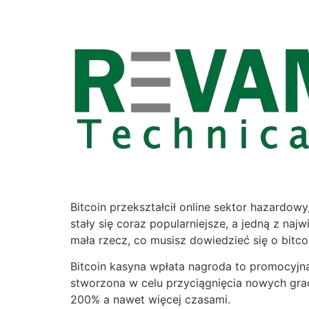
Skip
to
content
Bitcoin przekształcił online sektor hazardo
stały się coraz popularniejsze, a jedną z na
mała rzecz, co musisz dowiedzieć się o bitc
Bitcoin kasyna wpłata nagroda to promocyjna
stworzona w celu przyciągnięcia nowych gra
200% a nawet więcej czasami.