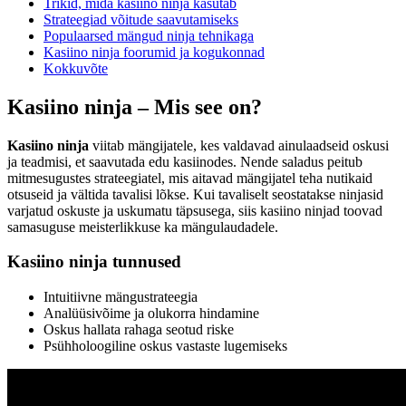
Trikid, mida kasiino ninja kasutab
Strateegiad võitude saavutamiseks
Populaarsed mängud ninja tehnikaga
Kasiino ninja foorumid ja kogukonnad
Kokkuvõte
Kasiino ninja – Mis see on?
Kasiino ninja
viitab mängijatele, kes valdavad ainulaadseid oskusi
ja teadmisi, et saavutada edu kasiinodes. Nende saladus peitub
mitmesugustes strateegiatel, mis aitavad mängijatel teha nutikaid
otsuseid ja vältida tavalisi lõkse. Kui tavaliselt seostatakse ninjasid
varjatud oskuste ja uskumatu täpsusega, siis kasiino ninjad toovad
samasuguse meisterlikkuse ka mängulaudadele.
Kasiino ninja tunnused
Intuitiivne mängustrateegia
Analüüsivõime ja olukorra hindamine
Oskus hallata rahaga seotud riske
Psühholoogiline oskus vastaste lugemiseks