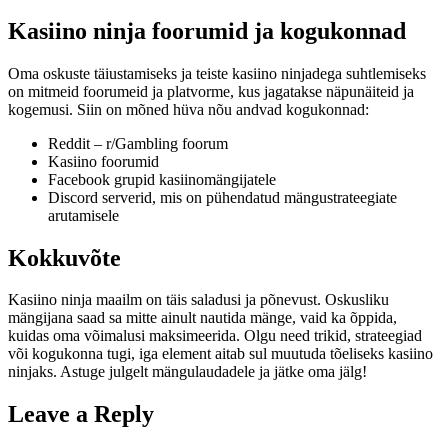
Kasiino ninja foorumid ja kogukonnad
Oma oskuste täiustamiseks ja teiste kasiino ninjadega suhtlemiseks
on mitmeid foorumeid ja platvorme, kus jagatakse näpunäiteid ja
kogemusi. Siin on mõned hüva nõu andvad kogukonnad:
Reddit – r/Gambling foorum
Kasiino foorumid
Facebook grupid kasiinomängijatele
Discord serverid, mis on pühendatud mängustrateegiate
arutamisele
Kokkuvõte
Kasiino ninja maailm on täis saladusi ja põnevust. Oskusliku
mängijana saad sa mitte ainult nautida mänge, vaid ka õppida,
kuidas oma võimalusi maksimeerida. Olgu need trikid, strateegiad
või kogukonna tugi, iga element aitab sul muutuda tõeliseks kasiino
ninjaks. Astuge julgelt mängulaudadele ja jätke oma jälg!
Leave a Reply