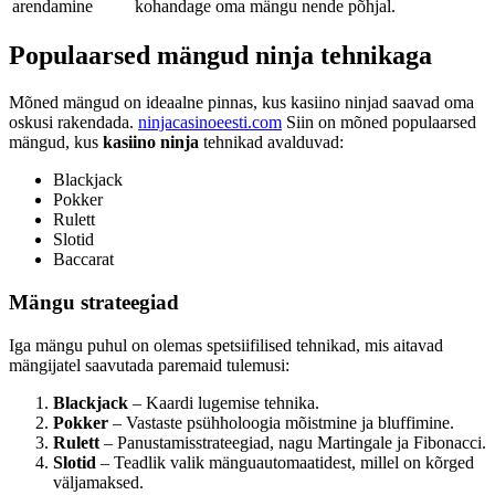
arendamine
kohandage oma mängu nende põhjal.
Populaarsed mängud ninja tehnikaga
Mõned mängud on ideaalne pinnas, kus kasiino ninjad saavad oma
oskusi rakendada.
ninjacasinoeesti.com
Siin on mõned populaarsed
mängud, kus
kasiino ninja
tehnikad avalduvad:
Blackjack
Pokker
Rulett
Slotid
Baccarat
Mängu strateegiad
Iga mängu puhul on olemas spetsiifilised tehnikad, mis aitavad
mängijatel saavutada paremaid tulemusi:
Blackjack
– Kaardi lugemise tehnika.
Pokker
– Vastaste psühholoogia mõistmine ja bluffimine.
Rulett
– Panustamisstrateegiad, nagu Martingale ja Fibonacci.
Slotid
– Teadlik valik mänguautomaatidest, millel on kõrged
väljamaksed.