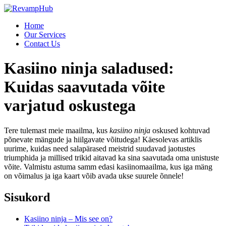
Skip
to
Home
content
Our Services
Contact Us
Kasiino ninja saladused:
Kuidas saavutada võite
varjatud oskustega
Tere tulemast meie maailma, kus
kasiino ninja
oskused kohtuvad
põnevate mängude ja hiilgavate võitudega! Käesolevas artiklis
uurime, kuidas need salapärased meistrid suudavad jaotustes
triumphida ja millised trikid aitavad ka sina saavutada oma unistuste
võite. Valmistu astuma samm edasi kasiinomaailma, kus iga mäng
on võimalus ja iga kaart võib avada ukse suurele õnnele!
Sisukord
Kasiino ninja – Mis see on?