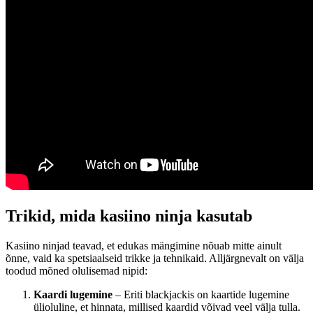
Trikid, mida kasiino ninja kasutab
Kasiino ninjad teavad, et edukas mängimine nõuab mitte ainult
õnne, vaid ka spetsiaalseid trikke ja tehnikaid. Alljärgnevalt on välja
toodud mõned olulisemad nipid:
Kaardi lugemine
– Eriti blackjackis on kaartide lugemine
ülioluline, et hinnata, millised kaardid võivad veel välja tulla.