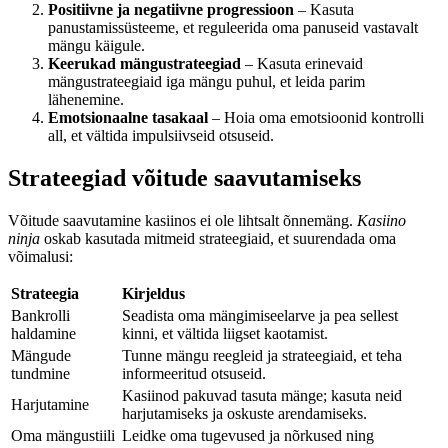
Positiivne ja negatiivne progressioon
– Kasuta
panustamissüsteeme, et reguleerida oma panuseid vastavalt
mängu käigule.
Keerukad mängustrateegiad
– Kasuta erinevaid
mängustrateegiaid iga mängu puhul, et leida parim
lähenemine.
Emotsionaalne tasakaal
– Hoia oma emotsioonid kontrolli
all, et vältida impulsiivseid otsuseid.
Strateegiad võitude saavutamiseks
Võitude saavutamine kasiinos ei ole lihtsalt õnnemäng.
Kasiino
ninja
oskab kasutada mitmeid strateegiaid, et suurendada oma
võimalusi:
Strateegia
Kirjeldus
Bankrolli
Seadista oma mängimiseelarve ja pea sellest
haldamine
kinni, et vältida liigset kaotamist.
Mängude
Tunne mängu reegleid ja strateegiaid, et teha
tundmine
informeeritud otsuseid.
Kasiinod pakuvad tasuta mänge; kasuta neid
Harjutamine
harjutamiseks ja oskuste arendamiseks.
Oma mängustiili
Leidke oma tugevused ja nõrkused ning