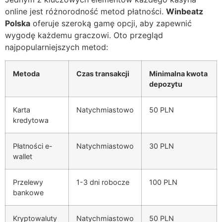
online jest różnorodność metod płatności.
Winbeatz
Polska
oferuje szeroką gamę opcji, aby zapewnić
wygodę każdemu graczowi. Oto przegląd
najpopularniejszych metod:
Metoda
Czas transakcji
Minimalna kwota
depozytu
Karta
Natychmiastowo
50 PLN
kredytowa
Płatności e-
Natychmiastowo
30 PLN
wallet
Przelewy
1-3 dni robocze
100 PLN
bankowe
Kryptowaluty
Natychmiastowo
50 PLN