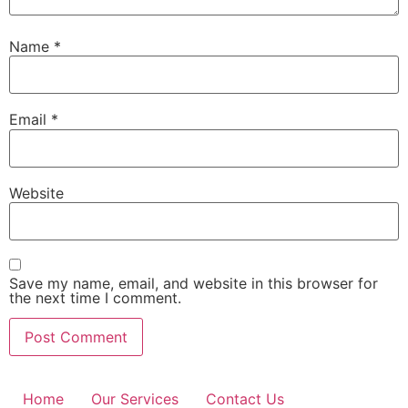
Name
*
Email
*
Website
Save my name, email, and website in this browser for
the next time I comment.
Home
Our Services
Contact Us