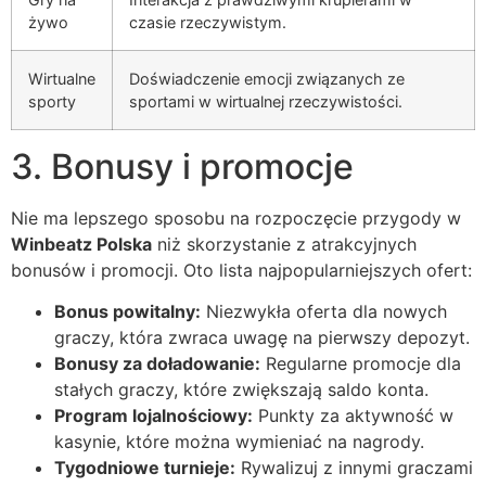
żywo
czasie rzeczywistym.
Wirtualne
Doświadczenie emocji związanych ze
sporty
sportami w wirtualnej rzeczywistości.
3. Bonusy i promocje
Nie ma lepszego sposobu na rozpoczęcie przygody w
Winbeatz Polska
niż skorzystanie z atrakcyjnych
bonusów i promocji. Oto lista najpopularniejszych ofert:
Bonus powitalny:
Niezwykła oferta dla nowych
graczy, która zwraca uwagę na pierwszy depozyt.
Bonusy za doładowanie:
Regularne promocje dla
stałych graczy, które zwiększają saldo konta.
Program lojalnościowy:
Punkty za aktywność w
kasynie, które można wymieniać na nagrody.
Tygodniowe turnieje:
Rywalizuj z innymi graczami