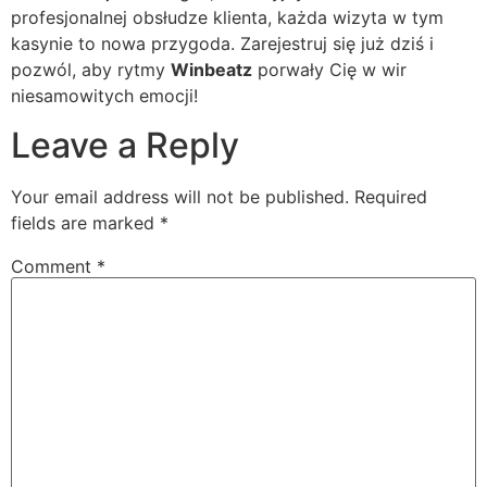
profesjonalnej obsłudze klienta, każda wizyta w tym
kasynie to nowa przygoda. Zarejestruj się już dziś i
pozwól, aby rytmy
Winbeatz
porwały Cię w wir
niesamowitych emocji!
Leave a Reply
Your email address will not be published.
Required
fields are marked
*
Comment
*