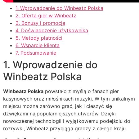
1. Wprowadzenie do Winbeatz Polska
2. Oferta gier w Winbeatz
3. Bonusy i promocje
4. Doświadczenie użytkownika
5. Metody płatności
6. Wsparcie klienta
7. Podsumowanie
1. Wprowadzenie do
Winbeatz Polska
Winbeatz Polska
powstało z myślą o fanach gier
kasynowych oraz miłośnikach muzyki. W tym unikalnym
miejscu można zarówno grać, jak i cieszyć się
dźwiękami najpopularniejszych utworów. Dzięki
nowoczesnej technologii i wyjątkowemu podejściu do
rozrywki, Winbeatz przyciąga graczy z całego kraju.