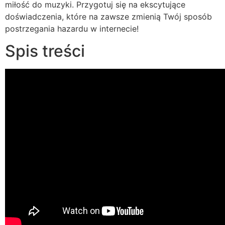
miłość do muzyki. Przygotuj się na ekscytujące
doświadczenia, które na zawsze zmienią Twój sposób
postrzegania hazardu w internecie!
Spis treści