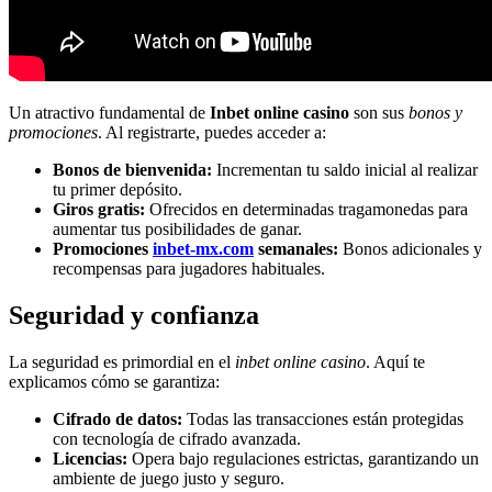
Un atractivo fundamental de
Inbet online casino
son sus
bonos y
promociones
. Al registrarte, puedes acceder a:
Bonos de bienvenida:
Incrementan tu saldo inicial al realizar
tu primer depósito.
Giros gratis:
Ofrecidos en determinadas tragamonedas para
aumentar tus posibilidades de ganar.
Promociones
inbet-mx.com
semanales:
Bonos adicionales y
recompensas para jugadores habituales.
Seguridad y confianza
La seguridad es primordial en el
inbet online casino
. Aquí te
explicamos cómo se garantiza:
Cifrado de datos:
Todas las transacciones están protegidas
con tecnología de cifrado avanzada.
Licencias:
Opera bajo regulaciones estrictas, garantizando un
ambiente de juego justo y seguro.