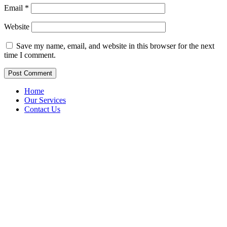
Email
*
Website
Save my name, email, and website in this browser for the next
time I comment.
Home
Our Services
Contact Us