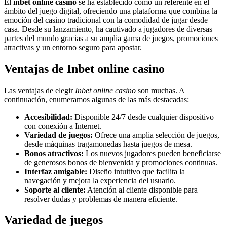
El
inbet online casino
se ha establecido como un referente en el
ámbito del juego digital, ofreciendo una plataforma que combina la
emoción del casino tradicional con la comodidad de jugar desde
casa. Desde su lanzamiento, ha cautivado a jugadores de diversas
partes del mundo gracias a su amplia gama de juegos, promociones
atractivas y un entorno seguro para apostar.
Ventajas de Inbet online casino
Las ventajas de elegir
Inbet online casino
son muchas. A
continuación, enumeramos algunas de las más destacadas:
Accesibilidad:
Disponible 24/7 desde cualquier dispositivo
con conexión a Internet.
Variedad de juegos:
Ofrece una amplia selección de juegos,
desde máquinas tragamonedas hasta juegos de mesa.
Bonos atractivos:
Los nuevos jugadores pueden beneficiarse
de generosos bonos de bienvenida y promociones continuas.
Interfaz amigable:
Diseño intuitivo que facilita la
navegación y mejora la experiencia del usuario.
Soporte al cliente:
Atención al cliente disponible para
resolver dudas y problemas de manera eficiente.
Variedad de juegos