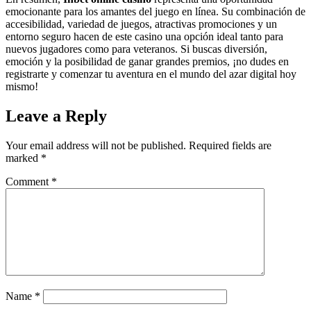
emocionante para los amantes del juego en línea. Su combinación de
accesibilidad, variedad de juegos, atractivas promociones y un
entorno seguro hacen de este casino una opción ideal tanto para
nuevos jugadores como para veteranos. Si buscas diversión,
emoción y la posibilidad de ganar grandes premios, ¡no dudes en
registrarte y comenzar tu aventura en el mundo del azar digital hoy
mismo!
Leave a Reply
Your email address will not be published.
Required fields are
marked
*
Comment
*
Name
*