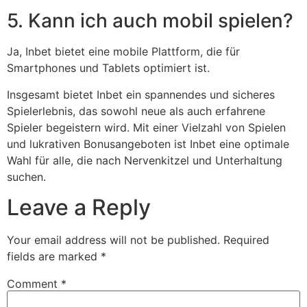
5. Kann ich auch mobil spielen?
Ja, Inbet bietet eine mobile Plattform, die für
Smartphones und Tablets optimiert ist.
Insgesamt bietet Inbet ein spannendes und sicheres
Spielerlebnis, das sowohl neue als auch erfahrene
Spieler begeistern wird. Mit einer Vielzahl von Spielen
und lukrativen Bonusangeboten ist Inbet eine optimale
Wahl für alle, die nach Nervenkitzel und Unterhaltung
suchen.
Leave a Reply
Your email address will not be published.
Required
fields are marked
*
Comment
*