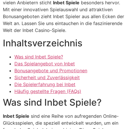
vielen Anbietern sticht
Inbet Spiele
besonders hervor.
Mit einer innovativen Spielauswahl und attraktiven
Bonusangeboten zieht Inbet Spieler aus allen Ecken der
Welt an. Lassen Sie uns eintauchen in die faszinierende
Welt der Inbet Casino-Spiele.
Inhaltsverzeichnis
Was sind Inbet Spiele?
Das Spielangebot von Inbet
Bonusangebote und Promotionen
Sicherheit und Zuverlässigkeit
Die Spielerfahrung bei Inbet
Häufig gestellte Fragen (FAQs)
Was sind Inbet Spiele?
Inbet Spiele
sind eine Reihe von aufregenden Online-
Glücksspielen, die speziell entwickelt wurden, um ein