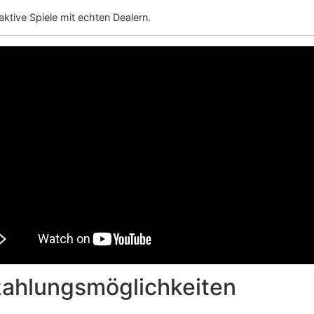
raktive Spiele mit echten Dealern.
zahlungsmöglichkeiten