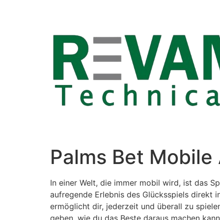
Skip
to
content
Palms Bet Mobile 
In einer Welt, die immer mobil wird, ist das 
aufregende Erlebnis des Glücksspiels direkt 
ermöglicht dir, jederzeit und überall zu spie
geben, wie du das Beste daraus machen kann