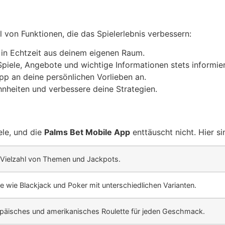
l von Funktionen, die das Spielerlebnis verbessern:
 in Echtzeit aus deinem eigenen Raum.
piele, Angebote und wichtige Informationen stets informier
p an deine persönlichen Vorlieben an.
nheiten und verbessere deine Strategien.
ele, und die
Palms Bet Mobile App
enttäuscht nicht. Hier si
 Vielzahl von Themen und Jackpots.
le wie Blackjack und Poker mit unterschiedlichen Varianten.
päisches und amerikanisches Roulette für jeden Geschmack.