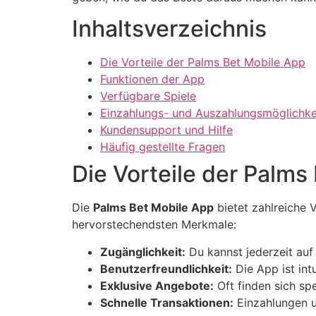
Inhaltsverzeichnis
Die Vorteile der Palms Bet Mobile App
Funktionen der App
Verfügbare Spiele
Einzahlungs- und Auszahlungsmöglichke
Kundensupport und Hilfe
Häufig gestellte Fragen
Die Vorteile der Palms
Die
Palms Bet Mobile App
bietet zahlreiche V
hervorstechendsten Merkmale:
Zugänglichkeit:
Du kannst jederzeit auf
Benutzerfreundlichkeit:
Die App ist int
Exklusive Angebote:
Oft finden sich sp
Schnelle Transaktionen:
Einzahlungen u