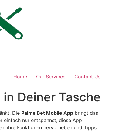
Home
Our Services
Contact Us
 in Deiner Tasche
ränkt. Die
Palms Bet Mobile App
bringt das
er einfach nur entspannst, diese App
nden, ihre Funktionen hervorheben und Tipps