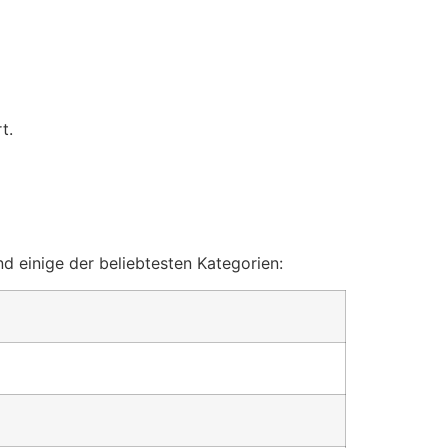
t.
nd einige der beliebtesten Kategorien: