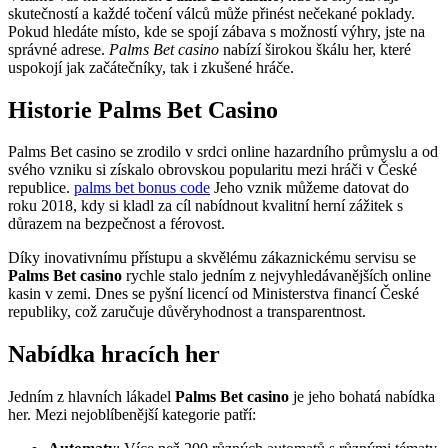
skutečností a každé točení válců může přinést nečekané poklady.
Pokud hledáte místo, kde se spojí zábava s možností výhry, jste na
správné adrese.
Palms Bet casino
nabízí širokou škálu her, které
uspokojí jak začátečníky, tak i zkušené hráče.
Historie Palms Bet Casino
Palms Bet casino se zrodilo v srdci online hazardního průmyslu a od
svého vzniku si získalo obrovskou popularitu mezi hráči v České
republice.
palms bet bonus code
Jeho vznik můžeme datovat do
roku 2018, kdy si kladl za cíl nabídnout kvalitní herní zážitek s
důrazem na bezpečnost a férovost.
Díky inovativnímu přístupu a skvělému zákaznickému servisu se
Palms Bet casino
rychle stalo jedním z nejvyhledávanějších online
kasin v zemi. Dnes se pyšní licencí od Ministerstva financí České
republiky, což zaručuje důvěryhodnost a transparentnost.
Nabídka hracích her
Jedním z hlavních lákadel
Palms Bet casino
je jeho bohatá nabídka
her. Mezi nejoblíbenější kategorie patří: