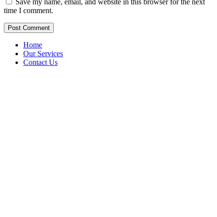
Save my name, email, and website in this browser for the next
time I comment.
Home
Our Services
Contact Us