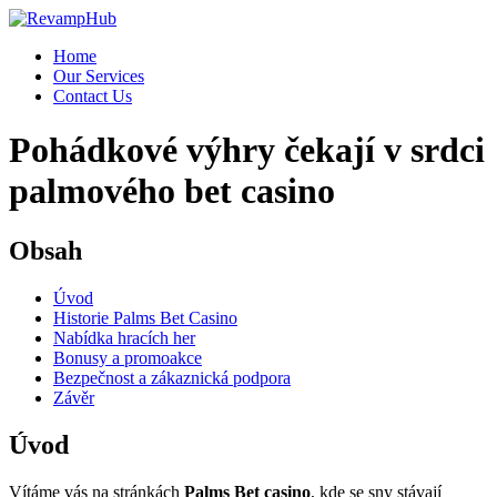
Skip
to
Home
content
Our Services
Contact Us
Pohádkové výhry čekají v srdci
palmového bet casino
Obsah
Úvod
Historie Palms Bet Casino
Nabídka hracích her
Bonusy a promoakce
Bezpečnost a zákaznická podpora
Závěr
Úvod
Vítáme vás na stránkách
Palms Bet casino
, kde se sny stávají