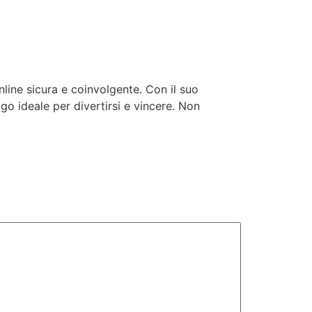
line sicura e coinvolgente. Con il suo
go ideale per divertirsi e vincere. Non