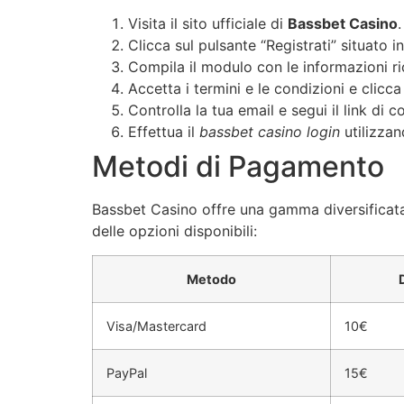
Visita il sito ufficiale di
Bassbet Casino
.
Clicca sul pulsante “Registrati” situato in
Compila il modulo con le informazioni ri
Accetta i termini e le condizioni e clicc
Controlla la tua email e segui il link di 
Effettua il
bassbet casino login
utilizzan
Metodi di Pagamento
Bassbet Casino offre una gamma diversificata 
delle opzioni disponibili:
Metodo
Visa/Mastercard
10€
PayPal
15€