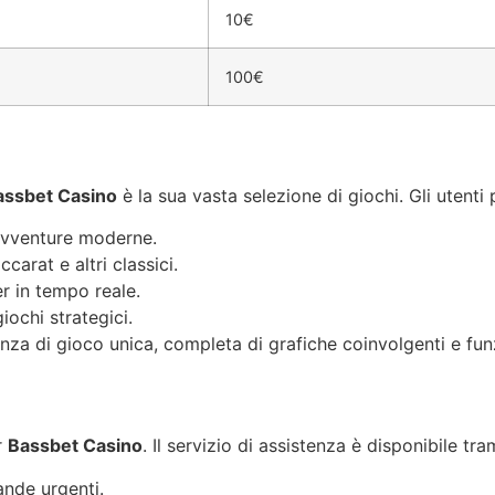
10€
100€
assbet Casino
è la sua vasta selezione di giochi. Gli utenti
 avventure moderne.
carat e altri classici.
r in tempo reale.
giochi strategici.
nza di gioco unica, completa di grafiche coinvolgenti e funz
r
Bassbet Casino
. Il servizio di assistenza è disponibile tra
nde urgenti.