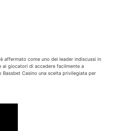
 è affermato come uno dei leader indiscussi in
ai giocatori di accedere facilmente a
o Bassbet Casino una scelta privilegiata per