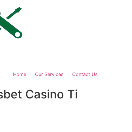
Home
Our Services
Contact Us
ssbet Casino Ti