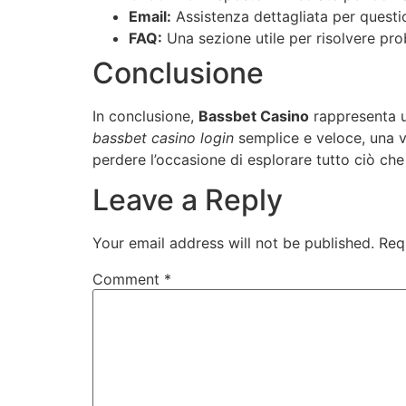
Email:
Assistenza dettagliata per questi
FAQ:
Una sezione utile per risolvere pr
Conclusione
In conclusione,
Bassbet Casino
rappresenta un
bassbet casino login
semplice e veloce, una va
perdere l’occasione di esplorare tutto ciò che 
Leave a Reply
Your email address will not be published.
Req
Comment
*