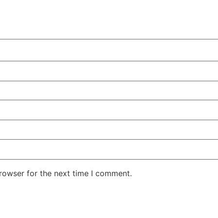
rowser for the next time I comment.