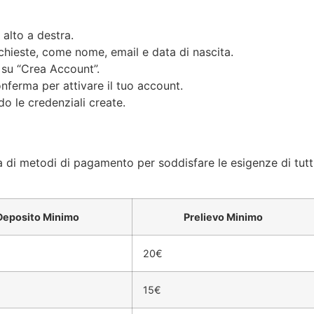
 alto a destra.
chieste, come nome, email e data di nascita.
a su “Crea Account”.
conferma per attivare il tuo account.
do le credenziali create.
di metodi di pagamento per soddisfare le esigenze di tutti 
Deposito Minimo
Prelievo Minimo
20€
15€