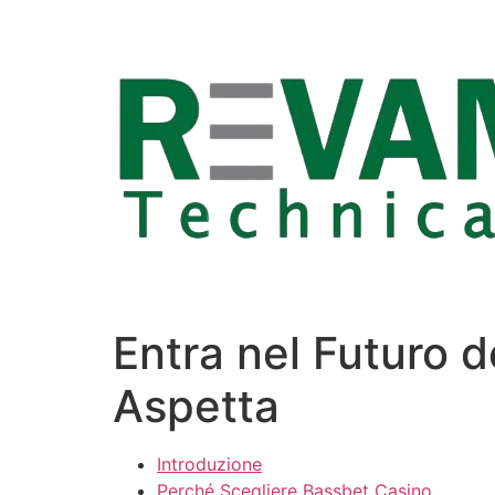
Skip
to
content
Entra nel Futuro d
Aspetta
Introduzione
Perché Scegliere Bassbet Casino