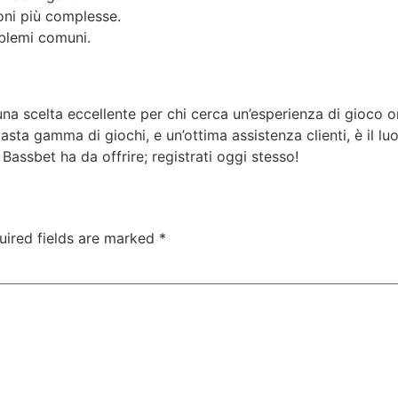
oni più complesse.
oblemi comuni.
a scelta eccellente per chi cerca un’esperienza di gioco on
sta gamma di giochi, e un’ottima assistenza clienti, è il luo
Bassbet ha da offrire; registrati oggi stesso!
uired fields are marked
*