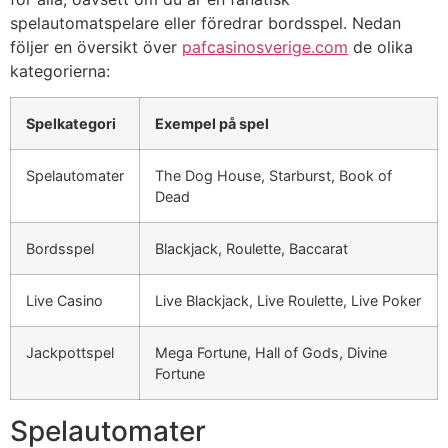
spelautomatspelare eller föredrar bordsspel. Nedan
följer en översikt över
pafcasinosverige.com
de olika
kategorierna:
Spelkategori
Exempel på spel
Spelautomater
The Dog House, Starburst, Book of
Dead
Bordsspel
Blackjack, Roulette, Baccarat
Live Casino
Live Blackjack, Live Roulette, Live Poker
Jackpottspel
Mega Fortune, Hall of Gods, Divine
Fortune
Spelautomater