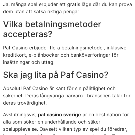
Ja, många spel erbjuder ett gratis läge där du kan prova
dem utan att satsa riktiga pengar.
Vilka betalningsmetoder
accepteras?
Paf Casino erbjuder flera betalningsmetoder, inklusive
kreditkort, e-plånböcker och banköverföringar för
insättningar och uttag.
Ska jag lita på Paf Casino?
Absolut! Paf Casino är känt för sin pålitlighet och
säkerhet. Deras långvariga närvaro i branschen talar för
deras trovärdighet.
Avslutningsvis,
paf casino sverige
är en destination för
alla som söker en underhållande och säker
spelupplevelse. Oavsett vilken typ av spel du föredrar,