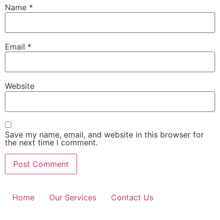
Name
*
Email
*
Website
Save my name, email, and website in this browser for
the next time I comment.
Home
Our Services
Contact Us