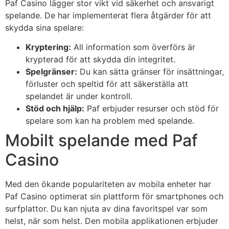
Paf Casino lägger stor vikt vid säkerhet och ansvarigt
spelande. De har implementerat flera åtgärder för att
skydda sina spelare:
Kryptering:
All information som överförs är
krypterad för att skydda din integritet.
Spelgränser:
Du kan sätta gränser för insättningar,
förluster och speltid för att säkerställa att
spelandet är under kontroll.
Stöd och hjälp:
Paf erbjuder resurser och stöd för
spelare som kan ha problem med spelande.
Mobilt spelande med Paf
Casino
Med den ökande populariteten av mobila enheter har
Paf Casino optimerat sin plattform för smartphones och
surfplattor. Du kan njuta av dina favoritspel var som
helst, när som helst. Den mobila applikationen erbjuder