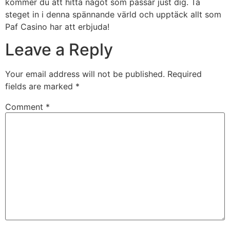
kommer du att hitta något som passar just dig. Ta
steget in i denna spännande värld och upptäck allt som
Paf Casino har att erbjuda!
Leave a Reply
Your email address will not be published.
Required
fields are marked
*
Comment
*