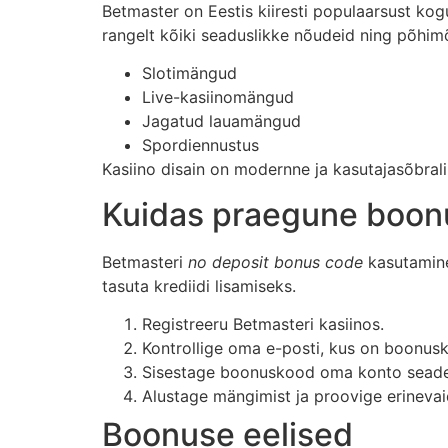
Betmaster on Eestis kiiresti populaarsust kogu
rangelt kõiki seaduslikke nõudeid ning põhimõ
Slotimängud
Live-kasiinomängud
Jagatud lauamängud
Spordiennustus
Kasiino disain on modernne ja kasutajasõbrali
Kuidas praegune boon
Betmasteri
no deposit bonus code
kasutamine
tasuta krediidi lisamiseks.
Registreeru Betmasteri kasiinos.
Kontrollige oma e-posti, kus on boonus
Sisestage boonuskood oma konto seade
Alustage mängimist ja proovige erineva
Boonuse eelised