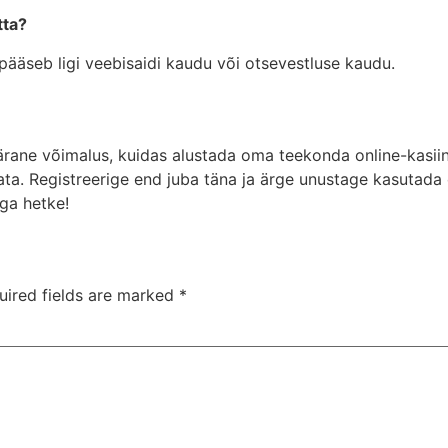
tta?
 pääseb ligi veebisaidi kaudu või otsevestluse kaudu.
rane võimalus, kuidas alustada oma teekonda online-kasii
ata. Registreerige end juba täna ja ärge unustage kasutad
ga hetke!
uired fields are marked
*