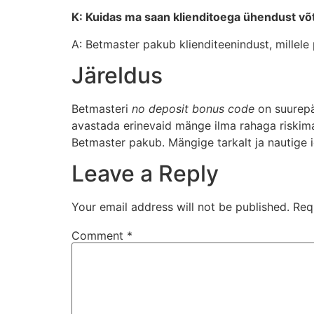
K: Kuidas ma saan klienditoega ühendust võ
A: Betmaster pakub klienditeenindust, millele
Järeldus
Betmasteri
no deposit bonus code
on suurepä
avastada erinevaid mänge ilma rahaga riskim
Betmaster pakub. Mängige tarkalt ja nautige i
Leave a Reply
Your email address will not be published.
Req
Comment
*