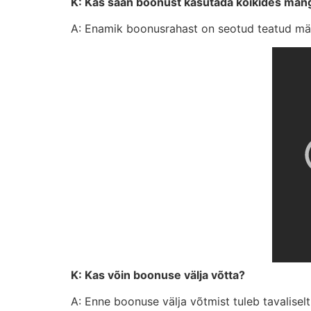
K: Kas saan boonust kasutada kõikides mä
A: Enamik boonusrahast on seotud teatud män
K: Kas võin boonuse välja võtta?
A: Enne boonuse välja võtmist tuleb tavalisel