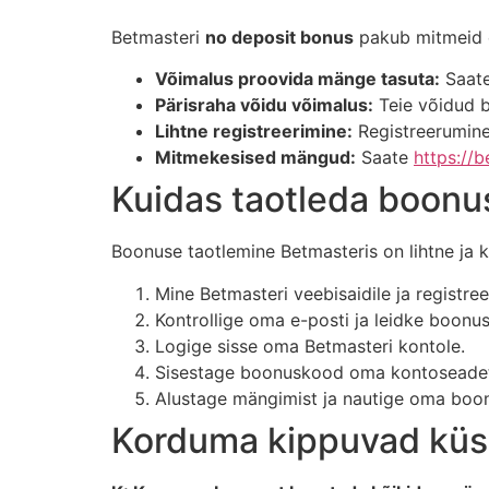
Betmasteri
no deposit bonus
pakub mitmeid e
Võimalus proovida mänge tasuta:
Saate
Pärisraha võidu võimalus:
Teie võidud b
Lihtne registreerimine:
Registreerumine 
Mitmekesised mängud:
Saate
https://
Kuidas taotleda boonu
Boonuse taotlemine Betmasteris on lihtne ja k
Mine Betmasteri veebisaidile ja registree
Kontrollige oma e-posti ja leidke boonu
Logige sisse oma Betmasteri kontole.
Sisestage boonuskood oma kontoseade
Alustage mängimist ja nautige oma boon
Korduma kippuvad kü