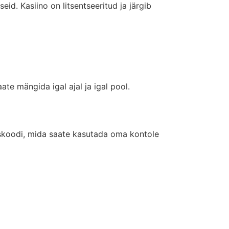
id. Kasiino on litsentseeritud ja järgib
te mängida igal ajal ja igal pool.
uskoodi, mida saate kasutada oma kontole