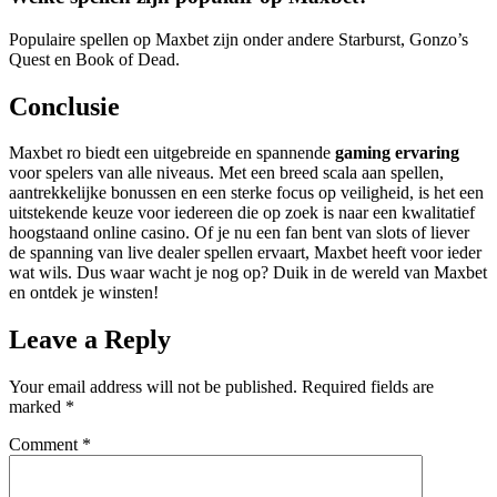
Populaire spellen op Maxbet zijn onder andere Starburst, Gonzo’s
Quest en Book of Dead.
Conclusie
Maxbet ro biedt een uitgebreide en spannende
gaming ervaring
voor spelers van alle niveaus. Met een breed scala aan spellen,
aantrekkelijke bonussen en een sterke focus op veiligheid, is het een
uitstekende keuze voor iedereen die op zoek is naar een kwalitatief
hoogstaand online casino. Of je nu een fan bent van slots of liever
de spanning van live dealer spellen ervaart, Maxbet heeft voor ieder
wat wils. Dus waar wacht je nog op? Duik in de wereld van Maxbet
en ontdek je winsten!
Leave a Reply
Your email address will not be published.
Required fields are
marked
*
Comment
*