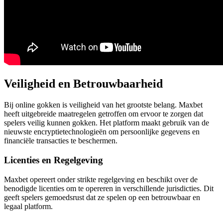
Veiligheid en Betrouwbaarheid
Bij online gokken is veiligheid van het grootste belang. Maxbet
heeft uitgebreide maatregelen getroffen om ervoor te zorgen dat
spelers veilig kunnen gokken. Het platform maakt gebruik van de
nieuwste encryptietechnologieën om persoonlijke gegevens en
financiële transacties te beschermen.
Licenties en Regelgeving
Maxbet opereert onder strikte regelgeving en beschikt over de
benodigde licenties om te opereren in verschillende jurisdicties. Dit
geeft spelers gemoedsrust dat ze spelen op een betrouwbaar en
legaal platform.