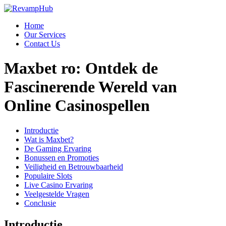
Skip
to
Home
content
Our Services
Contact Us
Maxbet ro: Ontdek de
Fascinerende Wereld van
Online Casinospellen
Introductie
Wat is Maxbet?
De Gaming Ervaring
Bonussen en Promoties
Veiligheid en Betrouwbaarheid
Populaire Slots
Live Casino Ervaring
Veelgestelde Vragen
Conclusie
Introductie