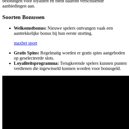
beloningen voor loyaliteit en biedt daarom verschillende
aanbiedingen aan.
Soorten Bonussen
Welkomstbonus:
Nieuwe spelers ontvangen vaak een
aantrekkelijke bonus bij hun eerste storting.
maxbet sport
Gratis Spins:
Regelmatig worden er gratis spins aangeboden
op geselecteerde slots.
Loyaliteitsprogramma:
Terugkerende spelers kunnen punten
verdienen die ingewisseld kunnen worden voor bonusgeld.