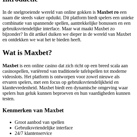
In de snelgroeiende wereld van online gokken is
Maxbet ro
een
naam die steeds vaker opduikt. Dit platform biedt spelers een unieke
combinatie van spannende spellen, aantrekkelijke bonussen en een
gebruiksvriendelijke interface. Maar wat maakt Maxbet zo
bijzonder? In dit artikel duiken we dieper in de wereld van Maxbet
en ontdekken we wat het te bieden heeft.
Wat is Maxbet?
Maxbet
is een online casino dat zich richt op een breed scala aan
casinospellen, variërend van traditionele tafelspellen tot moderne
videoslots. Het platform is ontworpen voor zowel nieuwe als
ervaren spelers, met een focus op gebruiksvriendelijkheid en
klanttevredenheid. Maxbet biedt een dynamische omgeving waar
spelers hun geluk kunnen beproeven en hun vaardigheden kunnen
testen.
Kenmerken van Maxbet
Groot aanbod van spellen
Gebruiksvriendelijke interface
24/7 klantenservice