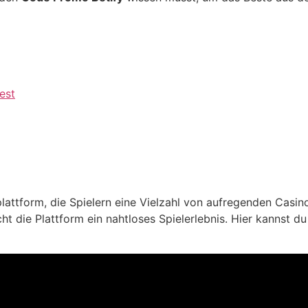
est
lplattform, die Spielern eine Vielzahl von aufregenden Cas
t die Plattform ein nahtloses Spielerlebnis. Hier kannst du 