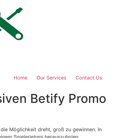
Home
Our Services
Contact Us
siven Betify Promo
die Möglichkeit dreht, groß zu gewinnen. In
inem Spielerlebnis herauszuholen.