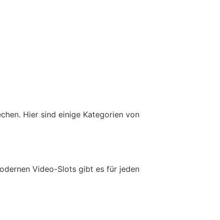
echen. Hier sind einige Kategorien von
odernen Video-Slots gibt es für jeden