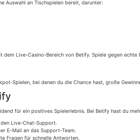
ine Auswahl an Tischspielen bereit, darunter:
t dem Live-Casino-Bereich von Betify. Spiele gegen echte De
pot-Spielen, bei denen du die Chance hast, große Gewinne
ify
dend für ein positives Spielerlebnis. Bei Betify hast du me
h den Live-Chat-Support.
er E-Mail an das Support-Team.
te Fragen für schnelle Antworten.