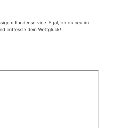
assigem Kundenservice. Egal, ob du neu im
nd entfessle dein Wettglück!