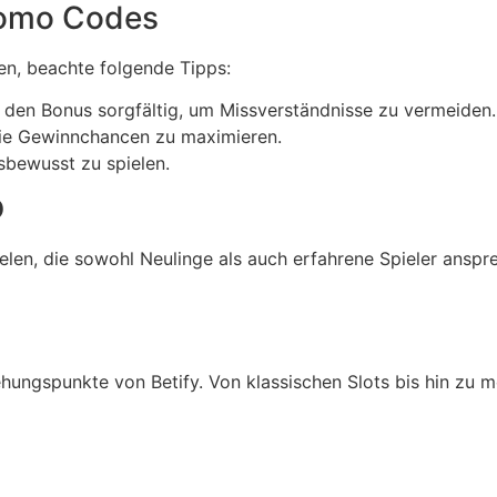
romo Codes
n, beachte folgende Tipps:
den Bonus sorgfältig, um Missverständnisse zu vermeiden.
 die Gewinnchancen zu maximieren.
sbewusst zu spielen.
o
pielen, die sowohl Neulinge als auch erfahrene Spieler anspr
hungspunkte von Betify. Von klassischen Slots bis hin zu m