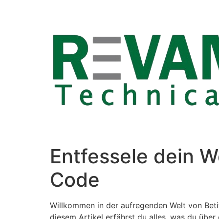
Skip
to
content
Entfessele dein W
Code
Willkommen in der aufregenden Welt von Betif
diesem Artikel erfährst du alles, was du übe