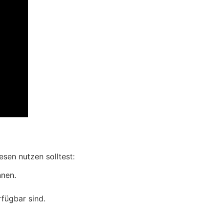
esen nutzen solltest:
nnen.
fügbar sind.