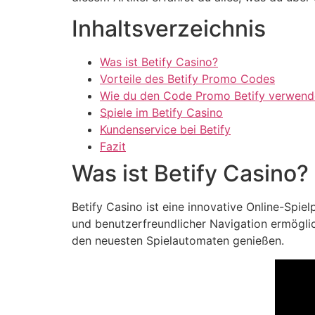
Inhaltsverzeichnis
Was ist Betify Casino?
Vorteile des Betify Promo Codes
Wie du den Code Promo Betify verwend
Spiele im Betify Casino
Kundenservice bei Betify
Fazit
Was ist Betify Casino?
Betify Casino ist eine innovative Online-Spie
und benutzerfreundlicher Navigation ermöglich
den neuesten Spielautomaten genießen.