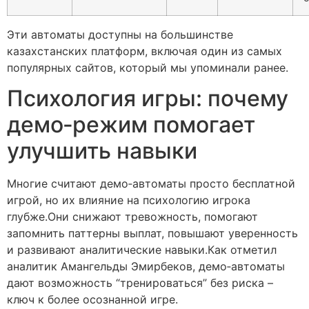
Эти автоматы доступны на большинстве
казахстанских платформ, включая один из самых
популярных сайтов, который мы упоминали ранее.
Психология игры: почему
демо‑режим помогает
улучшить навыки
Многие считают демо‑автоматы просто бесплатной
игрой, но их влияние на психологию игрока
глубже.Они снижают тревожность, помогают
запомнить паттерны выплат, повышают уверенность
и развивают аналитические навыки.Как отметил
аналитик Амангельды Эмирбеков, демо‑автоматы
дают возможность “тренироваться” без риска –
ключ к более осознанной игре.