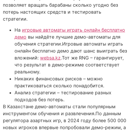
позволяет вращать барабаны сколько угодно без
потерь настоящих средств и тестировать
стратегии.
На
игровые автоматы играть онлайн бесплатно
демо
вы найдёте лучшие демо-автоматы для
обучения стратегии.Игровые автоматы играть
онлайн бесплатно демо дают шанс выиграть без
вложений:
websa.kz
.Тот же RNG – гарантирует,
что результат в демо‑режиме соответствует
реальному.
Никаких финансовых рисков – можно
практиковаться сколько понадобится.
Анализ стратегии – тестирование разных
подходов без потерь.
В Казахстане демо‑автоматы стали популярным
инструментом обучения и развлечения.По данным
регулятора азартных игр, в 2024 году более 500 000
новых игроков впервые попробовали демо‑режим, а