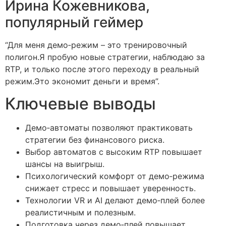
Ирина Кожевникова,
популярный геймер
“Для меня демо‑режим – это тренировочный
полигон.Я пробую новые стратегии, наблюдаю за
RTP, и только после этого переходу в реальный
режим.Это экономит деньги и время”.
Ключевые выводы
Демо‑автоматы позволяют практиковать
стратегии без финансового риска.
Выбор автоматов с высоким RTP повышает
шансы на выигрыш.
Психологический комфорт от демо‑режима
снижает стресс и повышает уверенность.
Технологии VR и AI делают демо‑плей более
реалистичным и полезным.
Подготовка через демо‑плей повышает