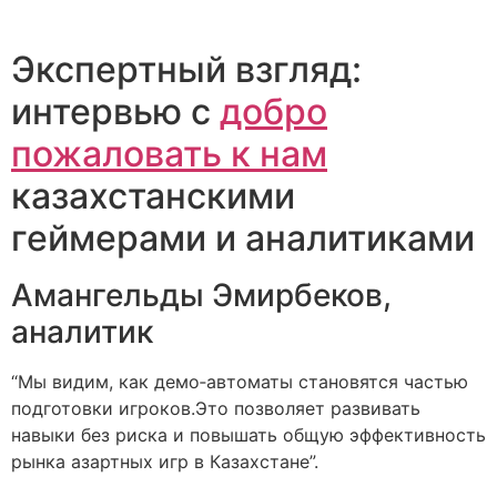
Экспертный взгляд:
интервью с
добро
пожаловать к нам
казахстанскими
геймерами и аналитиками
Амангельды Эмирбеков,
аналитик
“Мы видим, как демо‑автоматы становятся частью
подготовки игроков.Это позволяет развивать
навыки без риска и повышать общую эффективность
рынка азартных игр в Казахстане”.