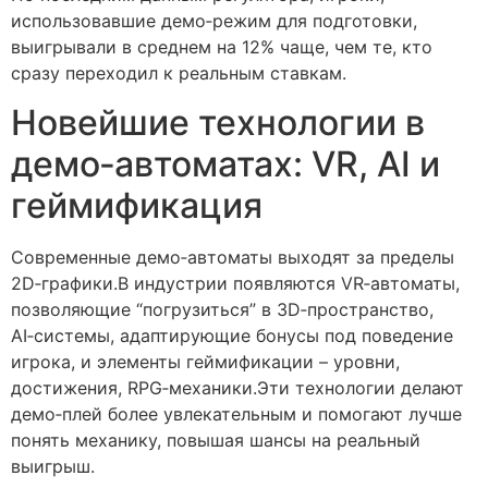
использовавшие демо‑режим для подготовки,
выигрывали в среднем на 12% чаще, чем те, кто
сразу переходил к реальным ставкам.
Новейшие технологии в
демо‑автоматах: VR, AI и
геймификация
Современные демо‑автоматы выходят за пределы
2D‑графики.В индустрии появляются VR‑автоматы,
позволяющие “погрузиться” в 3D‑пространство,
AI‑системы, адаптирующие бонусы под поведение
игрока, и элементы геймификации – уровни,
достижения, RPG‑механики.Эти технологии делают
демо‑плей более увлекательным и помогают лучше
понять механику, повышая шансы на реальный
выигрыш.