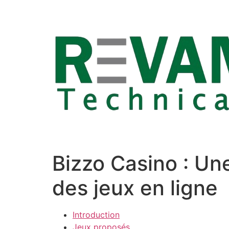
Skip
to
content
Bizzo Casino : U
des jeux en ligne
Introduction
Jeux proposés