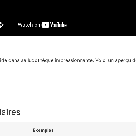
ide dans sa ludothèque impressionnante. Voici un aperçu 
aires
Exemples