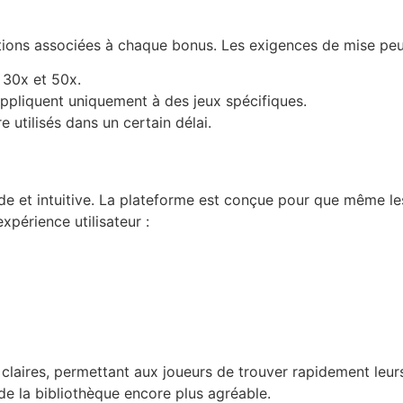
ditions associées à chaque bonus. Les exigences de mise peu
 30x et 50x.
appliquent uniquement à des jeux spécifiques.
e utilisés dans un certain délai.
ide et intuitive. La plateforme est conçue pour que même l
xpérience utilisateur :
 claires, permettant aux joueurs de trouver rapidement leurs
 de la bibliothèque encore plus agréable.