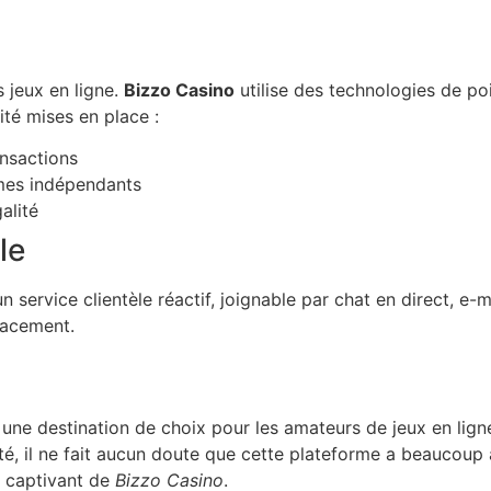
 jeux en ligne.
Bizzo Casino
utilise des technologies de po
ité mises en place :
ansactions
smes indépendants
alité
le
n service clientèle réactif, joignable par chat en direct, e
cacement.
e destination de choix pour les amateurs de jeux en ligne
, il ne fait aucun doute que cette plateforme a beaucoup à
rs captivant de
Bizzo Casino
.