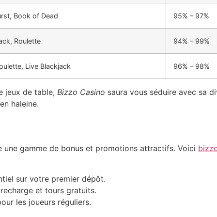
urst, Book of Dead
95% – 97%
ack, Roulette
94% – 99%
oulette, Live Blackjack
96% – 98%
 jeux de table,
Bizzo Casino
saura vous séduire avec sa di
en haleine.
 une gamme de bonus et promotions attractifs. Voici
bizz
iel sur votre premier dépôt.
echarge et tours gratuits.
r les joueurs réguliers.