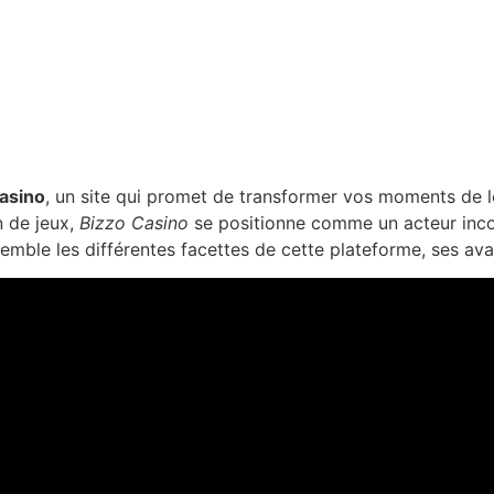
asino
, un site qui promet de transformer vos moments de lo
n de jeux,
Bizzo Casino
se positionne comme un acteur inco
semble les différentes facettes de cette plateforme, ses ava