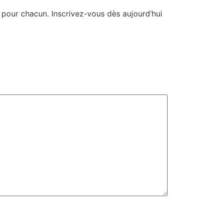
pour chacun. Inscrivez-vous dès aujourd’hui