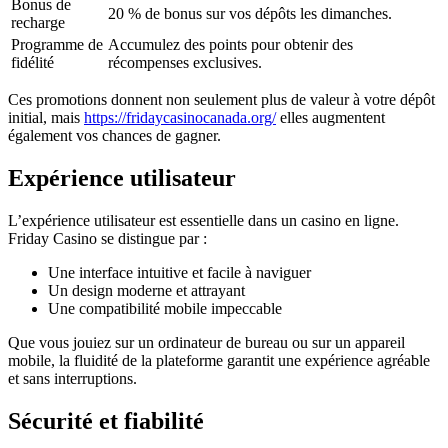
Bonus de
20 % de bonus sur vos dépôts les dimanches.
recharge
Programme de
Accumulez des points pour obtenir des
fidélité
récompenses exclusives.
Ces promotions donnent non seulement plus de valeur à votre dépôt
initial, mais
https://fridaycasinocanada.org/
elles augmentent
également vos chances de gagner.
Expérience utilisateur
L’expérience utilisateur est essentielle dans un casino en ligne.
Friday Casino se distingue par :
Une interface intuitive et facile à naviguer
Un design moderne et attrayant
Une compatibilité mobile impeccable
Que vous jouiez sur un ordinateur de bureau ou sur un appareil
mobile, la fluidité de la plateforme garantit une expérience agréable
et sans interruptions.
Sécurité et fiabilité