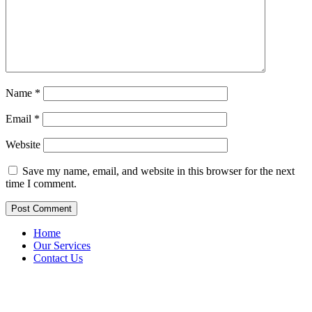
Name
*
Email
*
Website
Save my name, email, and website in this browser for the next
time I comment.
Home
Our Services
Contact Us