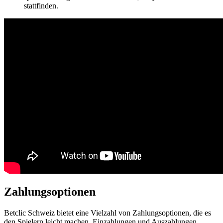
stattfinden.
Zahlungsoptionen
Betclic Schweiz bietet eine Vielzahl von Zahlungsoptionen, die es
den Spielern leicht machen, Einzahlungen und Auszahlungen