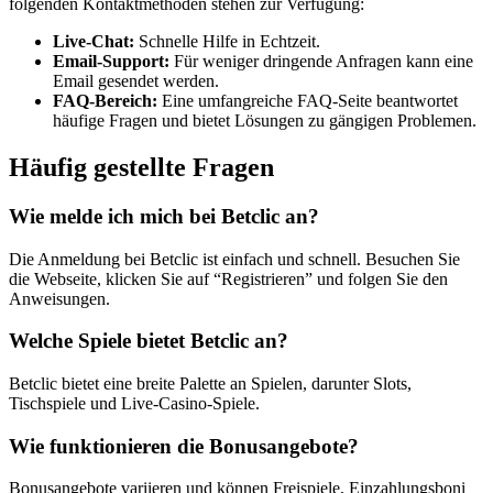
folgenden Kontaktmethoden stehen zur Verfügung:
Live-Chat:
Schnelle Hilfe in Echtzeit.
Email-Support:
Für weniger dringende Anfragen kann eine
Email gesendet werden.
FAQ-Bereich:
Eine umfangreiche FAQ-Seite beantwortet
häufige Fragen und bietet Lösungen zu gängigen Problemen.
Häufig gestellte Fragen
Wie melde ich mich bei Betclic an?
Die Anmeldung bei Betclic ist einfach und schnell. Besuchen Sie
die Webseite, klicken Sie auf “Registrieren” und folgen Sie den
Anweisungen.
Welche Spiele bietet Betclic an?
Betclic bietet eine breite Palette an Spielen, darunter Slots,
Tischspiele und Live-Casino-Spiele.
Wie funktionieren die Bonusangebote?
Bonusangebote variieren und können Freispiele, Einzahlungsboni