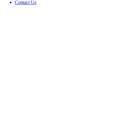
Contact Us