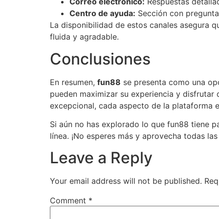
Correo electrónico:
Respuestas detallad
Centro de ayuda:
Sección con preguntas 
La disponibilidad de estos canales asegura q
fluida y agradable.
Conclusiones
En resumen,
fun88
se presenta como una opci
pueden maximizar su experiencia y disfrutar 
excepcional, cada aspecto de la plataforma e
Si aún no has explorado lo que fun88 tiene p
línea. ¡No esperes más y aprovecha todas las 
Leave a Reply
Your email address will not be published.
Req
Comment
*