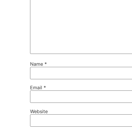
Name
*
Email
*
Website