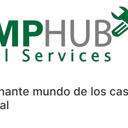
onante mundo de los ca
al