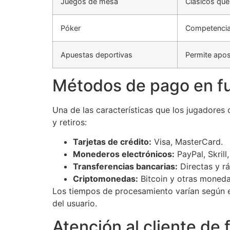
Juegos de mesa
Clásicos qu
Póker
Competencias
Apuestas deportivas
Permite apos
Métodos de pago en f
Una de las características que los jugadores
y retiros:
Tarjetas de crédito:
Visa, MasterCard.
Monederos electrónicos:
PayPal, Skrill,
Transferencias bancarias:
Directas y rá
Criptomonedas:
Bitcoin y otras monedas
Los tiempos de procesamiento varían según e
del usuario.
Atención al cliente de