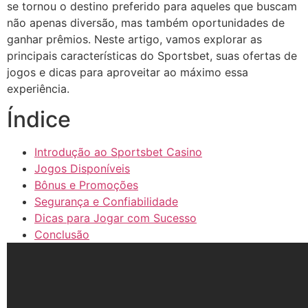
se tornou o destino preferido para aqueles que buscam
não apenas diversão, mas também oportunidades de
ganhar prêmios. Neste artigo, vamos explorar as
principais características do Sportsbet, suas ofertas de
jogos e dicas para aproveitar ao máximo essa
experiência.
Índice
Introdução ao Sportsbet Casino
Jogos Disponíveis
Bônus e Promoções
Segurança e Confiabilidade
Dicas para Jogar com Sucesso
Conclusão