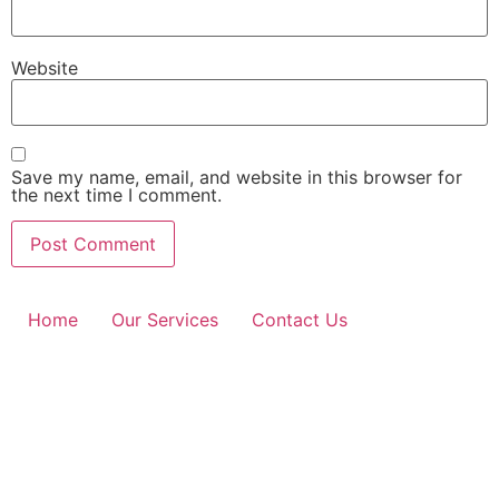
Website
Save my name, email, and website in this browser for
the next time I comment.
Home
Our Services
Contact Us