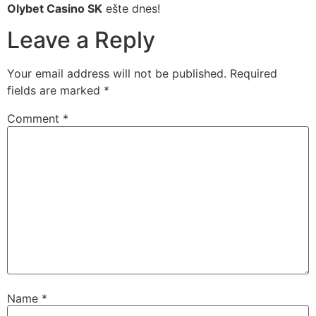
Olybet Casino SK
ešte dnes!
Leave a Reply
Your email address will not be published.
Required
fields are marked
*
Comment
*
Name
*