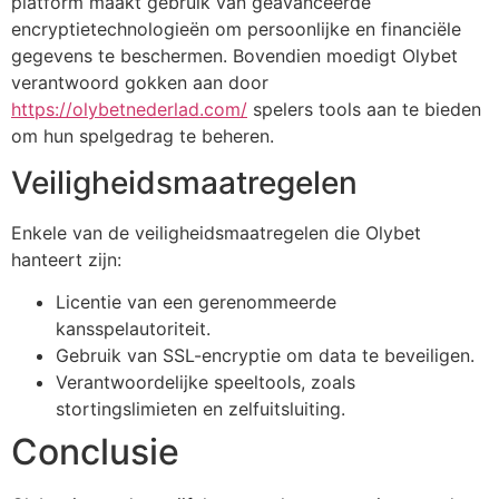
platform maakt gebruik van geavanceerde
encryptietechnologieën om persoonlijke en financiële
gegevens te beschermen. Bovendien moedigt Olybet
verantwoord gokken aan door
https://olybetnederlad.com/
spelers tools aan te bieden
om hun spelgedrag te beheren.
Veiligheidsmaatregelen
Enkele van de veiligheidsmaatregelen die Olybet
hanteert zijn:
Licentie van een gerenommeerde
kansspelautoriteit.
Gebruik van SSL-encryptie om data te beveiligen.
Verantwoordelijke speeltools, zoals
stortingslimieten en zelfuitsluiting.
Conclusie