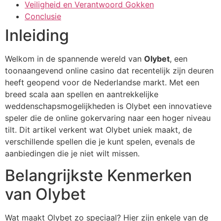
Veiligheid en Verantwoord Gokken
Conclusie
Inleiding
Welkom in de spannende wereld van
Olybet
, een
toonaangevend online casino dat recentelijk zijn deuren
heeft geopend voor de Nederlandse markt. Met een
breed scala aan spellen en aantrekkelijke
weddenschapsmogelijkheden is Olybet een innovatieve
speler die de online gokervaring naar een hoger niveau
tilt. Dit artikel verkent wat Olybet uniek maakt, de
verschillende spellen die je kunt spelen, evenals de
aanbiedingen die je niet wilt missen.
Belangrijkste Kenmerken
van Olybet
Wat maakt Olybet zo speciaal? Hier zijn enkele van de