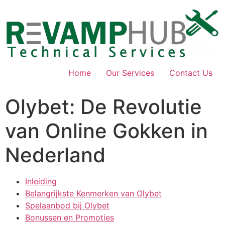
Skip
to
content
Home
Our Services
Contact Us
Olybet: De Revolutie
van Online Gokken in
Nederland
Inleiding
Belangrijkste Kenmerken van Olybet
Spelaanbod bij Olybet
Bonussen en Promoties