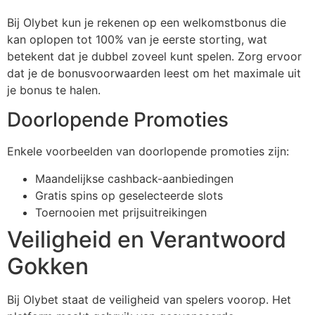
Bij Olybet kun je rekenen op een welkomstbonus die
kan oplopen tot 100% van je eerste storting, wat
betekent dat je dubbel zoveel kunt spelen. Zorg ervoor
dat je de bonusvoorwaarden leest om het maximale uit
je bonus te halen.
Doorlopende Promoties
Enkele voorbeelden van doorlopende promoties zijn:
Maandelijkse cashback-aanbiedingen
Gratis spins op geselecteerde slots
Toernooien met prijsuitreikingen
Veiligheid en Verantwoord
Gokken
Bij Olybet staat de veiligheid van spelers voorop. Het