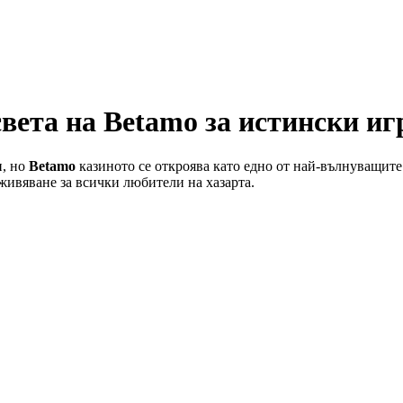
вета на Betamo за истински иг
и, но
Betamo
казиното се откроява като едно от най-вълнуващите 
живяване за всички любители на хазарта.