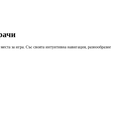
рачи
места за игра. Със своята интуитивна навигация, разнообразие