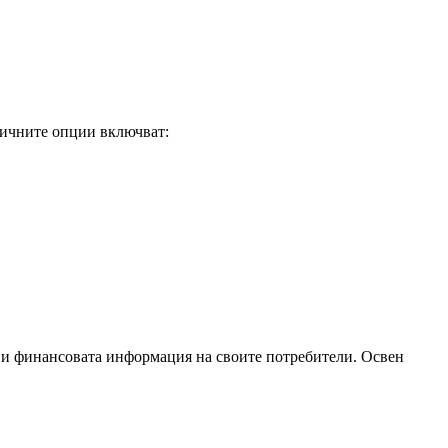
аличните опции включват:
а и финансовата информация на своите потребители. Освен