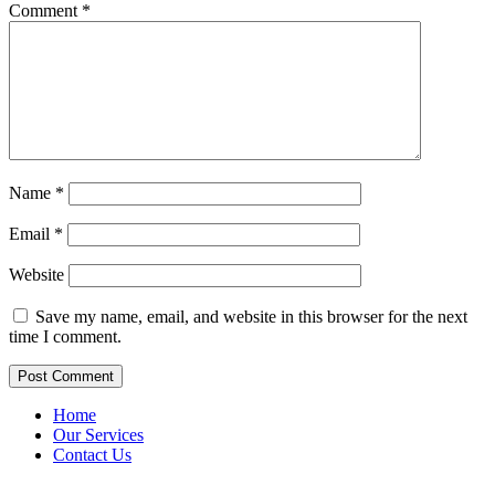
Comment
*
Name
*
Email
*
Website
Save my name, email, and website in this browser for the next
time I comment.
Home
Our Services
Contact Us