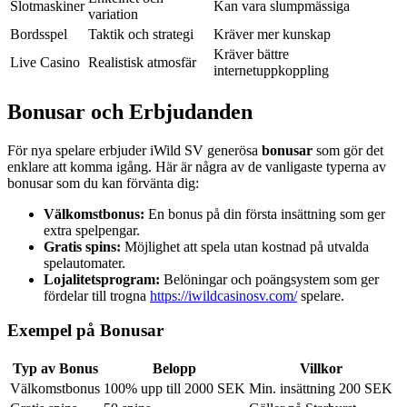
Slotmaskiner
Kan vara slumpmässiga
variation
Bordsspel
Taktik och strategi
Kräver mer kunskap
Kräver bättre
Live Casino
Realistisk atmosfär
internetuppkoppling
Bonusar och Erbjudanden
För nya spelare erbjuder iWild SV generösa
bonusar
som gör det
enklare att komma igång. Här är några av de vanligaste typerna av
bonusar som du kan förvänta dig:
Välkomstbonus:
En bonus på din första insättning som ger
extra spelpengar.
Gratis spins:
Möjlighet att spela utan kostnad på utvalda
spelautomater.
Lojalitetsprogram:
Belöningar och poängsystem som ger
fördelar till trogna
https://iwildcasinosv.com/
spelare.
Exempel på Bonusar
Typ av Bonus
Belopp
Villkor
Välkomstbonus
100% upp till 2000 SEK
Min. insättning 200 SEK