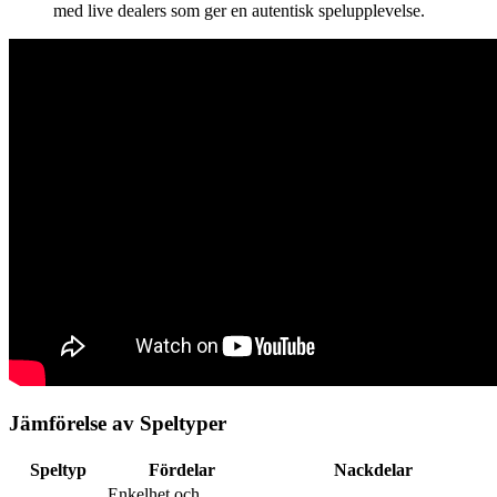
med live dealers som ger en autentisk spelupplevelse.
Jämförelse av Speltyper
Speltyp
Fördelar
Nackdelar
Enkelhet och