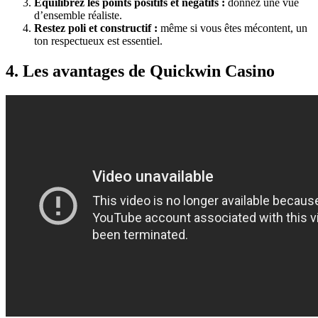
Équilibrez les points positifs et négatifs :
donnez une vue
d’ensemble réaliste.
Restez poli et constructif :
même si vous êtes mécontent, un
ton respectueux est essentiel.
4. Les avantages de Quickwin Casino