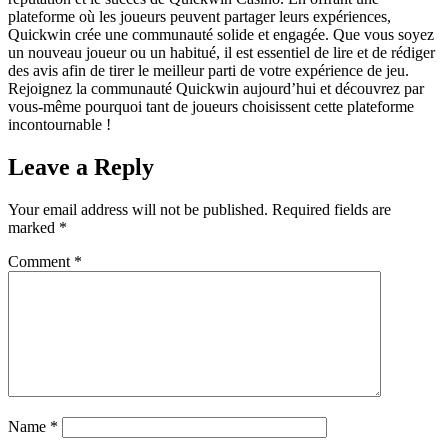
plateforme où les joueurs peuvent partager leurs expériences,
Quickwin crée une communauté solide et engagée. Que vous soyez
un nouveau joueur ou un habitué, il est essentiel de lire et de rédiger
des avis afin de tirer le meilleur parti de votre expérience de jeu.
Rejoignez la communauté Quickwin aujourd’hui et découvrez par
vous-même pourquoi tant de joueurs choisissent cette plateforme
incontournable !
Leave a Reply
Your email address will not be published.
Required fields are
marked
*
Comment
*
Name
*