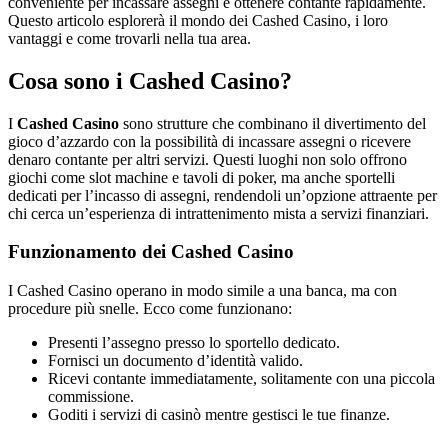
conveniente per incassare assegni e ottenere contante rapidamente.
Questo articolo esplorerà il mondo dei Cashed Casino, i loro
vantaggi e come trovarli nella tua area.
Cosa sono i Cashed Casino?
I
Cashed Casino
sono strutture che combinano il divertimento del
gioco d’azzardo con la possibilità di incassare assegni o ricevere
denaro contante per altri servizi. Questi luoghi non solo offrono
giochi come slot machine e tavoli di poker, ma anche sportelli
dedicati per l’incasso di assegni, rendendoli un’opzione attraente per
chi cerca un’esperienza di intrattenimento mista a servizi finanziari.
Funzionamento dei Cashed Casino
I Cashed Casino operano in modo simile a una banca, ma con
procedure più snelle. Ecco come funzionano:
Presenti l’assegno presso lo sportello dedicato.
Fornisci un documento d’identità valido.
Ricevi contante immediatamente, solitamente con una piccola
commissione.
Goditi i servizi di casinò mentre gestisci le tue finanze.