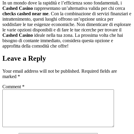
In un mondo dove la rapidità e l’efficienza sono fondamentali, i
Cashed Casino
rappresentano un’alternativa valida per chi cerca
checks cashed near me
. Con la combinazione di servizi finanziari e
intrattenimento, questi luoghi offrono un’opzione unica per
soddisfare le tue esigenze economiche. Non dimenticare di esplorare
le varie opzioni disponibili e di fare le tue ricerche per trovare il
Cashed Casino
ideale nella tua zona. La prossima volta che hai
bisogno di contante immediato, considera questa opzione e
approfitta della comodità che offre!
Leave a Reply
Your email address will not be published.
Required fields are
marked
*
Comment
*