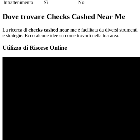
Intrattenimento
Sì
No
Dove trovare Checks Cashed Near Me
La ricerca di
checks cashed near me
è facilitata da diversi strumenti
e strategie. Ecco alcune idee su come trovarli nella tua area:
Utilizzo di Risorse Online