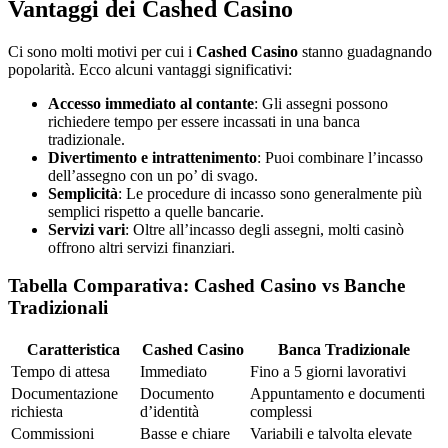
Vantaggi dei Cashed Casino
Ci sono molti motivi per cui i
Cashed Casino
stanno guadagnando
popolarità. Ecco alcuni vantaggi significativi:
Accesso immediato al contante
: Gli assegni possono
richiedere tempo per essere incassati in una banca
tradizionale.
Divertimento e intrattenimento
: Puoi combinare l’incasso
dell’assegno con un po’ di svago.
Semplicità
: Le procedure di incasso sono generalmente più
semplici rispetto a quelle bancarie.
Servizi vari
: Oltre all’incasso degli assegni, molti casinò
offrono altri servizi finanziari.
Tabella Comparativa: Cashed Casino vs Banche
Tradizionali
Caratteristica
Cashed Casino
Banca Tradizionale
Tempo di attesa
Immediato
Fino a 5 giorni lavorativi
Documentazione
Documento
Appuntamento e documenti
richiesta
d’identità
complessi
Commissioni
Basse e chiare
Variabili e talvolta elevate