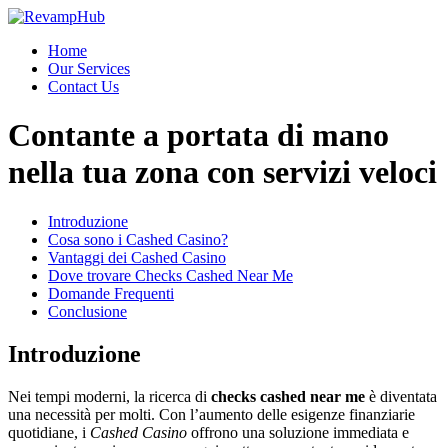
Skip
to
Home
content
Our Services
Contact Us
Contante a portata di mano
nella tua zona con servizi veloci
Introduzione
Cosa sono i Cashed Casino?
Vantaggi dei Cashed Casino
Dove trovare Checks Cashed Near Me
Domande Frequenti
Conclusione
Introduzione
Nei tempi moderni, la ricerca di
checks cashed near me
è diventata
una necessità per molti. Con l’aumento delle esigenze finanziarie
quotidiane, i
Cashed Casino
offrono una soluzione immediata e