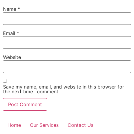
Name
*
Email
*
Website
Save my name, email, and website in this browser for
the next time I comment.
Home
Our Services
Contact Us