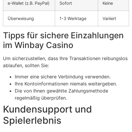
e-Wallet (z.B. PayPal)
Sofort
Keine
Überweisung
1-3 Werktage
Variiert
Tipps für sichere Einzahlungen
im Winbay Casino
Um sicherzustellen, dass Ihre Transaktionen reibungslos
ablaufen, sollten Sie:
Immer eine sichere Verbindung verwenden.
Ihre Kontoinformationen niemals weitergeben.
Die von Ihnen gewählte Zahlungsmethode
regelmäßig überprüfen.
Kundensupport und
Spielerlebnis