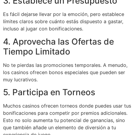
3. Establece un Presupuesto
Es fácil dejarse llevar por la emoción, pero establece
límites claros sobre cuánto estás dispuesto a gastar,
incluso al jugar con bonificaciones.
4. Aprovecha las Ofertas de
Tiempo Limitado
No te pierdas las promociones temporales. A menudo,
los casinos ofrecen bonos especiales que pueden ser
muy lucrativos.
5. Participa en Torneos
Muchos casinos ofrecen torneos donde puedes usar tus
bonificaciones para competir por premios adicionales.
Esto no solo aumenta tu potencial de ganancias, sino
que también añade un elemento de diversión a tu
experiencia de juego.