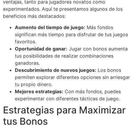
ventajas, tanto para jugadores novatos como
experimentados. Aquí te presentamos algunos de los
beneficios más destacados:
Aumento del tiempo de juego:
Más fondos
significan más tiempo para disfrutar de tus juegos
favoritos.
Oportunidad de ganar:
Jugar con bonos aumenta
tus posibilidades de realizar combinaciones
ganadoras.
Descubrimiento de nuevos juegos:
Los bonos
permiten explorar diferentes opciones sin arriesgar
tu propio dinero.
Mejores estrategias:
Con más fondos, puedes
experimentar con diferentes tácticas de juego.
Estrategias para Maximizar
tus Bonos