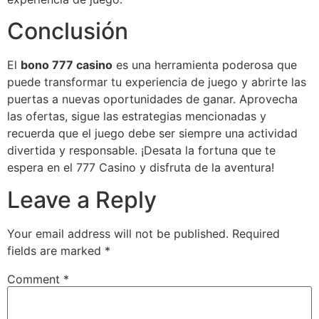
Conclusión
El
bono 777 casino
es una herramienta poderosa que
puede transformar tu experiencia de juego y abrirte las
puertas a nuevas oportunidades de ganar. Aprovecha
las ofertas, sigue las estrategias mencionadas y
recuerda que el juego debe ser siempre una actividad
divertida y responsable. ¡Desata la fortuna que te
espera en el 777 Casino y disfruta de la aventura!
Leave a Reply
Your email address will not be published.
Required
fields are marked
*
Comment
*