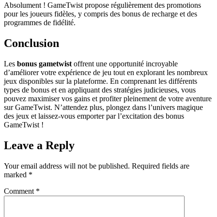
Absolument ! GameTwist propose régulièrement des promotions
pour les joueurs fidèles, y compris des bonus de recharge et des
programmes de fidélité.
Conclusion
Les
bonus gametwist
offrent une opportunité incroyable
d’améliorer votre expérience de jeu tout en explorant les nombreux
jeux disponibles sur la plateforme. En comprenant les différents
types de bonus et en appliquant des stratégies judicieuses, vous
pouvez maximiser vos gains et profiter pleinement de votre aventure
sur GameTwist. N’attendez plus, plongez dans l’univers magique
des jeux et laissez-vous emporter par l’excitation des bonus
GameTwist !
Leave a Reply
Your email address will not be published.
Required fields are
marked
*
Comment
*