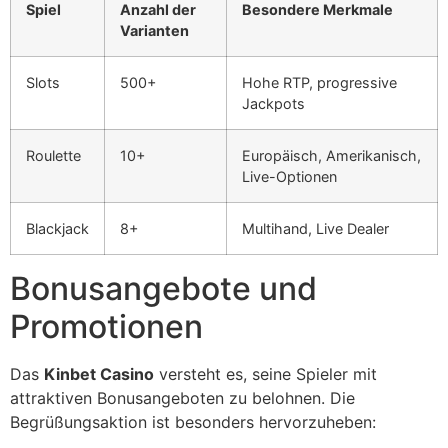
Spiel
Anzahl der
Besondere Merkmale
Varianten
Slots
500+
Hohe RTP, progressive
Jackpots
Roulette
10+
Europäisch, Amerikanisch,
Live-Optionen
Blackjack
8+
Multihand, Live Dealer
Bonusangebote und
Promotionen
Das
Kinbet Casino
versteht es, seine Spieler mit
attraktiven Bonusangeboten zu belohnen. Die
Begrüßungsaktion ist besonders hervorzuheben: