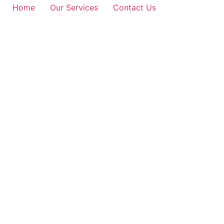
Home
Our Services
Contact Us