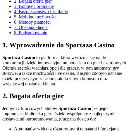
2. Bogata oferta gier
3. Bonusy i promocje
4. Bezpieczeństwo i zaufanie
5. Mobilne możliwości
6. Metody płatności
7. Obsługa klienta
8. Podsumowanie
1. Wprowadzenie do Sportaza Casino
Sportaza Casino
to platforma, która wyróżnia się na tle
konkurencji dzięki innowacyjnemu podejściu do gier hazardowych.
Oferuje szeroki wachlarz opcji dla graczy, w tym automaty, gry
stołowe, a także możliwości live dealer. Kasyno zdobyło uznanie
dzięki przejrzystym zasadom, atrakcyjnym bonusom oraz
wyjątkowej obsłudze klienta.
2. Bogata oferta gier
Jednym z kluczowych atutów
Sportaza Casino
jest jego
imponująca biblioteka gier. Dzięki współpracy z najlepszymi
dostawcami oprogramowania, gracz ma dostęp do:
Automatów wideo z różnorodnymi tematami i funkcjami