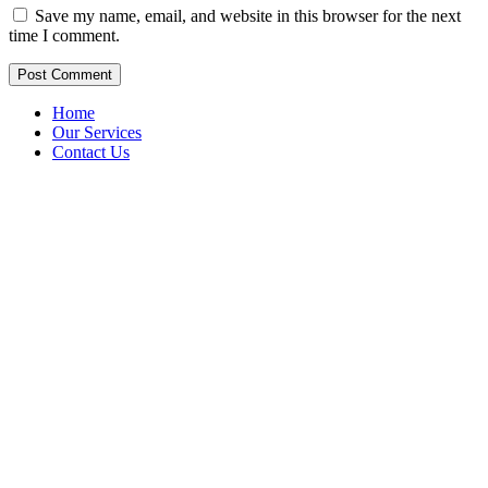
Save my name, email, and website in this browser for the next
time I comment.
Home
Our Services
Contact Us