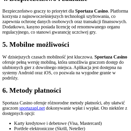
Bezpieczeństwo graczy to priorytet dla
Sportaza Casino
. Platforma
korzysta z najnowocześniejszych technologii szyfrowania, co
zapewnia ochronę danych osobowych oraz transakcji finansowych.
Dodatkowo, kasyno posiada licencję od renomowanego organu
regulacyjnego, co stanowi gwarancję uczciwej gry.
5. Mobilne możliwości
W dzisiejszych czasach mobilność jest kluczowa.
Sportaza Casino
oferuje pełną wersję mobilną, która umożliwia graczom dostęp do
ulubionych gier z dowolnego miejsca. Aplikacja jest dostępna na
systemy Android oraz iOS, co pozwala na wygodne granie w
podróży.
6. Metody płatności
Sportaza Casino oferuje różnorodne metody płatności, aby ułatwić
graczom
sportazapl.net
dokonywanie wpłat i wypłat. Oto niektóre z
dostępnych opcji:
Karty kredytowe i debetowe (Visa, Mastercard)
Portfele elektroniczne (Skrill, Neteller)