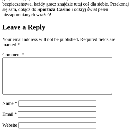
bezpieczeństwa, każdy gracz znajdzie tutaj coś dla siebie. Przekonaj
się sam, dołącz do
Sportaza Casino
i odkryj świat pełen
niezapomnianych wrażeń!
Leave a Reply
Your email address will not be published.
Required fields are
marked
*
Comment
*
Name
*
Email
*
Website