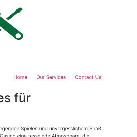
Home
Our Services
Contact Us
es für
ufregenden Spielen und unvergesslichem Spaß
-Casino eine fesselnde Atmosphäre, die