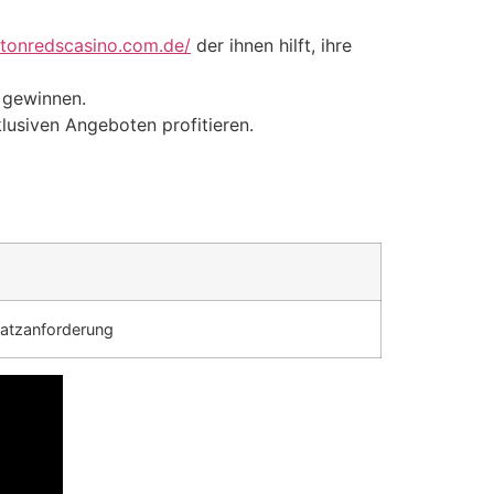
etonredscasino.com.de/
der ihnen hilft, ihre
u gewinnen.
usiven Angeboten profitieren.
atzanforderung