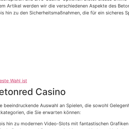
esem Artikel werden wir die verschiedenen Aspekte des Bet
s hin zu den Sicherheitsmaßnahmen, die für ein sicheres Sp
ste Wahl ist
etonred Casino
ne beeindruckende Auswahl an Spielen, die sowohl Gelegenh
tkategorien, die Sie erwarten können:
bis hin zu modernen Video-Slots mit fantastischen Grafike