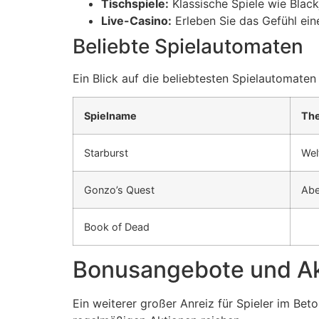
Tischspiele:
Klassische Spiele wie Black
Live-Casino:
Erleben Sie das Gefühl eine
Beliebte Spielautomaten
Ein Blick auf die beliebtesten Spielautomaten
Spielname
Th
Starburst
Wel
Gonzo’s Quest
Abe
Book of Dead
Bonusangebote und A
Ein weiterer großer Anreiz für Spieler im Bet