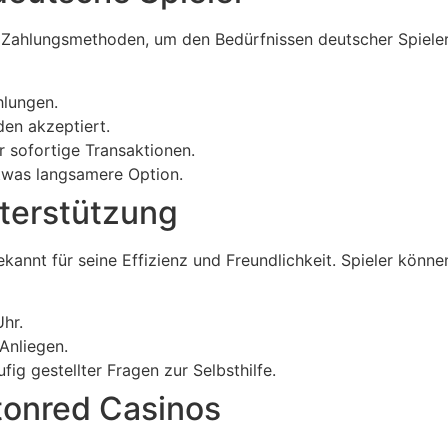
 Zahlungsmethoden, um den Bedürfnissen deutscher Spieler 
hlungen.
en akzeptiert.
r sofortige Transaktionen.
etwas langsamere Option.
terstützung
kannt für seine Effizienz und Freundlichkeit. Spieler kön
hr.
Anliegen.
ig gestellter Fragen zur Selbsthilfe.
tonred Casinos