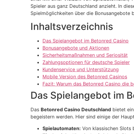
Spieler aus ganz Deutschland anzieht. In di
Spielmöglichkeiten über die Bonusangebote bi
Inhaltsverzeichnis
Das Spielangebot im Betonred Casino
Bonusangebote und Aktionen
Sicherheitsmaßnahmen und Seriosität
Zahlungsoptionen für deutsche Spieler
Kundenservice und Unterstützung
Mobile Version des Betonred Casinos
Fazit: Warum das Betonred Casino die be
Das Spielangebot im B
Das
Betonred Casino Deutschland
bietet ei
begeistern werden. Hier sind einige der Haup
Spielautomaten:
Von klassischen Slots 