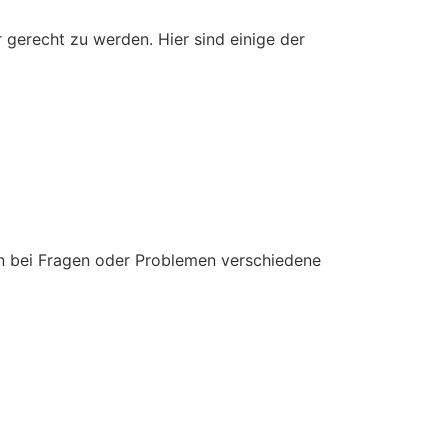
gerecht zu werden. Hier sind einige der
nen bei Fragen oder Problemen verschiedene