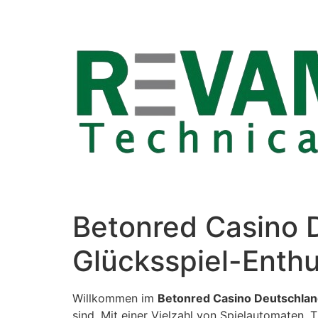
Skip
to
content
Betonred Casino D
Glücksspiel-Enthu
Willkommen im
Betonred Casino Deutschla
sind. Mit einer Vielzahl von Spielautomaten,