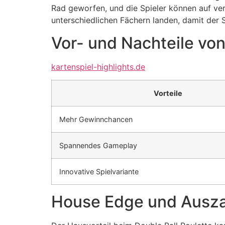
Rad geworfen, und die Spieler können auf ver
unterschiedlichen Fächern landen, damit der S
Vor- und Nachteile von
kartenspiel-highlights.de
Vorteile
Mehr Gewinnchancen
Spannendes Gameplay
Innovative Spielvariante
House Edge und Ausz