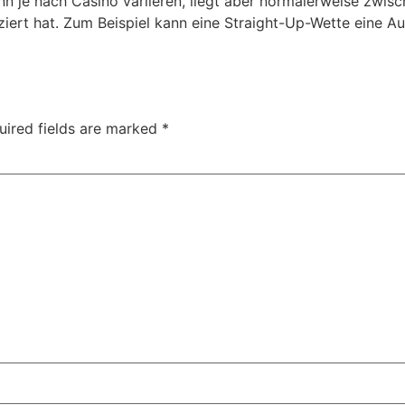
ann je nach Casino variieren, liegt aber normalerweise zw
tziert hat. Zum Beispiel kann eine Straight-Up-Wette eine 
uired fields are marked
*