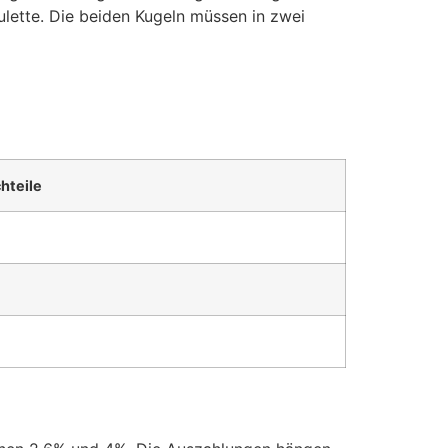
ulette. Die beiden Kugeln müssen in zwei
hteile