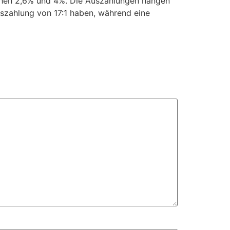
ischen 2,6% und 4%. Die Auszahlungen hängen
Auszahlung von 17:1 haben, während eine