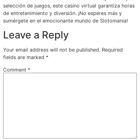
selección de juegos, este casino virtual garantiza horas
de entretenimiento y diversión. ¡No esperes más y
sumérgete en el emocionante mundo de Slotomania!
Leave a Reply
Your email address will not be published.
Required
fields are marked
*
Comment
*