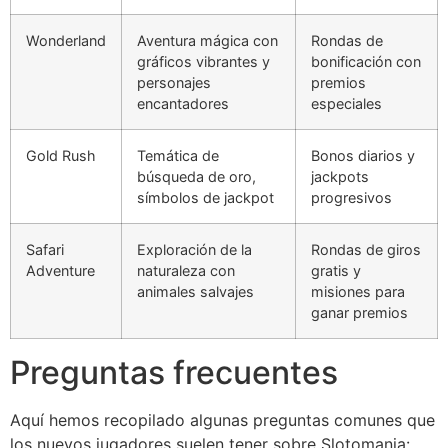
Wonderland
Aventura mágica con
Rondas de
gráficos vibrantes y
bonificación con
personajes
premios
encantadores
especiales
Gold Rush
Temática de
Bonos diarios y
búsqueda de oro,
jackpots
símbolos de jackpot
progresivos
Safari
Exploración de la
Rondas de giros
Adventure
naturaleza con
gratis y
animales salvajes
misiones para
ganar premios
Preguntas frecuentes
Aquí hemos recopilado algunas preguntas comunes que
los nuevos jugadores suelen tener sobre Slotomania: