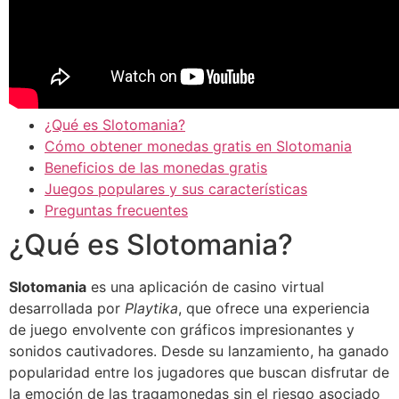
¿Qué es Slotomania?
Cómo obtener monedas gratis en Slotomania
Beneficios de las monedas gratis
Juegos populares y sus características
Preguntas frecuentes
¿Qué es Slotomania?
Slotomania
es una aplicación de casino virtual
desarrollada por
Playtika
, que ofrece una experiencia
de juego envolvente con gráficos impresionantes y
sonidos cautivadores. Desde su lanzamiento, ha ganado
popularidad entre los jugadores que buscan disfrutar de
la emoción de las tragamonedas sin el riesgo asociado