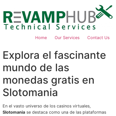
Skip
to
content
Home
Our Services
Contact Us
Explora el fascinante
mundo de las
monedas gratis en
Slotomania
En el vasto universo de los casinos virtuales,
Slotomania
se destaca como una de las plataformas