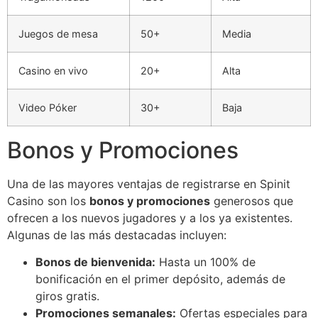
Juegos de mesa
50+
Media
Casino en vivo
20+
Alta
Video Póker
30+
Baja
Bonos y Promociones
Una de las mayores ventajas de registrarse en Spinit
Casino son los
bonos y promociones
generosos que
ofrecen a los nuevos jugadores y a los ya existentes.
Algunas de las más destacadas incluyen:
Bonos de bienvenida:
Hasta un 100% de
bonificación en el primer depósito, además de
giros gratis.
Promociones semanales:
Ofertas especiales para