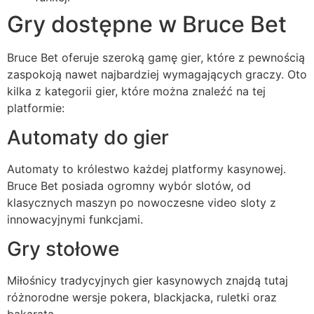
Gry dostępne w Bruce Bet
Bruce Bet oferuje szeroką gamę gier, które z pewnością
zaspokoją nawet najbardziej wymagających graczy. Oto
kilka z kategorii gier, które można znaleźć na tej
platformie:
Automaty do gier
Automaty to królestwo każdej platformy kasynowej.
Bruce Bet posiada ogromny wybór slotów, od
klasycznych maszyn po nowoczesne video sloty z
innowacyjnymi funkcjami.
Gry stołowe
Miłośnicy tradycyjnych gier kasynowych znajdą tutaj
różnorodne wersje pokera, blackjacka, ruletki oraz