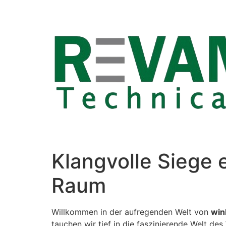
Skip
to
content
Klangvolle Siege e
Raum
Willkommen in der aufregenden Welt von
win
tauchen wir tief in die faszinierende Welt de