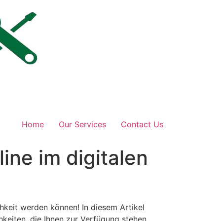
Home
Our Services
Contact Us
ine im digitalen
hkeit werden können! In diesem Artikel
hkeiten, die Ihnen zur Verfügung stehen.