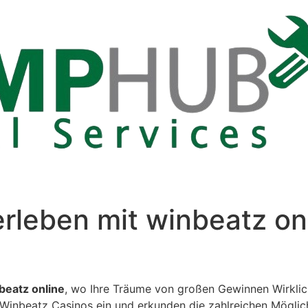
rleben mit winbeatz onl
beatz online
, wo Ihre Träume von großen Gewinnen Wirklic
s Winbeatz Casinos ein und erkunden die zahlreichen Möglic