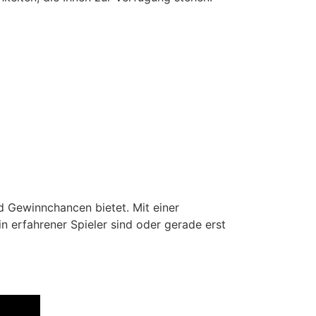
nd Gewinnchancen bietet. Mit einer
in erfahrener Spieler sind oder gerade erst