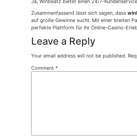
Ja, Winbeatz bietet einen 24/7-Kundenservice
Zusammenfassend lässt sich sagen, dass
win
auf große Gewinne sucht. Mit einer breiten P
perfekte Plattform für Ihr Online-Casino-Erle
Leave a Reply
Your email address will not be published.
Req
Comment
*