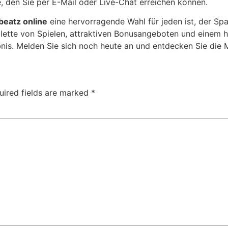
, den Sie per E-Mail oder Live-Chat erreichen können.
beatz online
eine hervorragende Wahl für jeden ist, der Sp
alette von Spielen, attraktiven Bonusangeboten und einem 
bnis. Melden Sie sich noch heute an und entdecken Sie die M
uired fields are marked
*