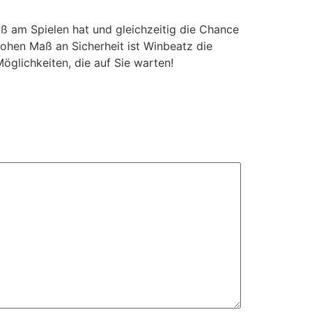
aß am Spielen hat und gleichzeitig die Chance
hohen Maß an Sicherheit ist Winbeatz die
öglichkeiten, die auf Sie warten!