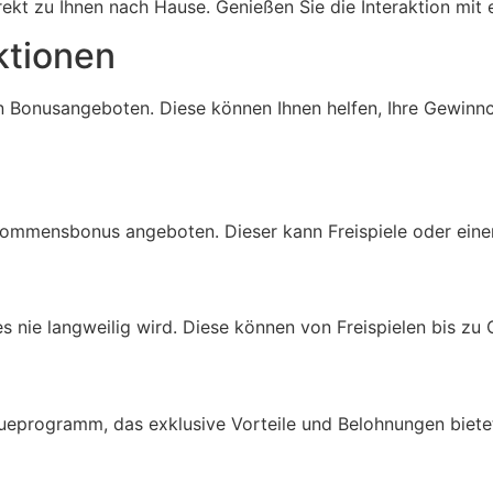
ekt zu Ihnen nach Hause. Genießen Sie die Interaktion mit e
ktionen
en Bonusangeboten. Diese können Ihnen helfen, Ihre Gewinnch
lkommensbonus angeboten. Dieser kann Freispiele oder ein
s nie langweilig wird. Diese können von Freispielen bis z
Treueprogramm, das exklusive Vorteile und Belohnungen biete