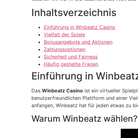
Inhaltsverzeichnis
Einführung in Winbeatz Casino
Vielfalt der Spiele
Bonusangebote und Aktionen
Zahlungsoptionen
Sicherheit und Fairness
Häufig gestellte Fragen
Einführung in Winbeat
Das
Winbeatz Casino
ist ein virtueller Spie
benutzerfreundlichen Plattform und einer Vielz
anfangen, Winbeatz hat für jeden etwas zu bi
Warum Winbeatz wählen?