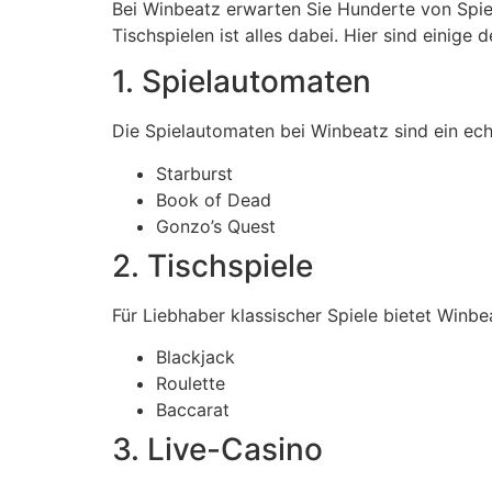
Bei Winbeatz erwarten Sie Hunderte von Spie
Tischspielen ist alles dabei. Hier sind einige 
1. Spielautomaten
Die Spielautomaten bei Winbeatz sind ein echt
Starburst
Book of Dead
Gonzo’s Quest
2. Tischspiele
Für Liebhaber klassischer Spiele bietet Winbea
Blackjack
Roulette
Baccarat
3. Live-Casino