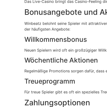
Das Live-Casino bringt das Casino-Feeling dir
Bonusangebote und A
Winbeatz belohnt seine Spieler mit attraktiv
der häufigsten Angebote:
Willkommensbonus
Neuen Spielern wird oft ein großzügiger Wil
Wöchentliche Aktionen
Regelmäßige Promotions sorgen dafür, dass e
Treueprogramm
Für treue Spieler gibt es oft ein spezielles 
Zahlungsoptionen