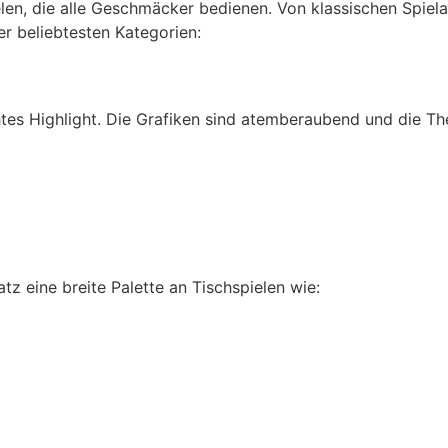
len, die alle Geschmäcker bedienen. Von klassischen Spiel
der beliebtesten Kategorien:
es Highlight. Die Grafiken sind atemberaubend und die Them
tz eine breite Palette an Tischspielen wie: